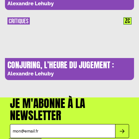
MORTEL
Alexandre Lehuby
ZC
CRITIQUES
CONJURING, L’HEURE DU JUGEMENT :
DIABLE BOITEUX
Alexandre Lehuby
JE M'ABONNE À LA
NEWSLETTER