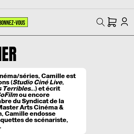
BONNEZ-VOUS
NER
cinéma/séries, Camille est
ns (
Studio Ciné Live
,
 Terribles
…) et écrit
oFilm
ou encore
mbre du Syndicat de la
 Master Arts Cinéma &
on, Camille endosse
quettes de scénariste,
.