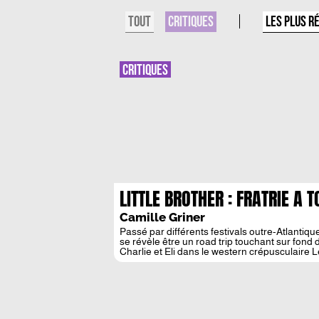
TOUT
LES PLUS R
CRITIQUES
CRITIQUES
LITTLE BROTHER : FRATRIE A T
Camille Griner
Passé par différents festivals outre-Atlantiqu
se révèle être un road trip touchant sur fond 
Charlie et Eli dans le western crépusculaire 
les jumeaux rivaux Cal et Aaron dans […]