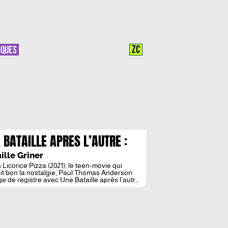
ZC
IQUES
 BATAILLE APRES L’AUTRE :
T EST CHAOS
lle Griner
 Licorice Pizza (2021), le teen-movie qui
ait bon la nostalgie, Paul Thomas Anderson
e de registre avec Une Bataille après l’autre,
d’action contemporain, intense et calibré,
é par son casting éclatant. Et pour son
er blockbuster, le cinéaste ne déçoit pas. Du
 Vineland (1990) de Thomas Pynchon,
ain américain dont Paul Thomas […]