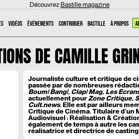
Découvrez
Bastille magazine
ES
VIDÉOS
ÉVÉNEMENTS
CONTRIBUER
BASTILLE
À PROPOS
A
TIONS DE
CAMILLE GRI
Journaliste culture et critique de 
passée par de nombreuses rédactio
Boum! Bang!
,
Clap! Mag
,
Les Ecrans
actuellement pour
Zone Critique
,
S
Cult.news
. Elle est par ailleurs me
Critique de Cinéma. Titulaire d’un
Audiovisuel : Réalisation & Créati
également de temps à autre les cas
réalisatrice et directrice de casting