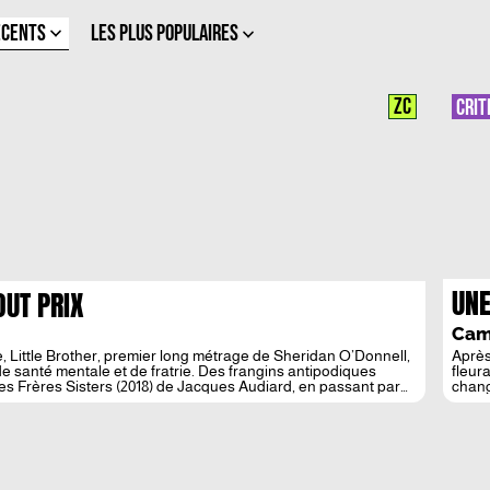
ÉCENTS
LES PLUS POPULAIRES
ZC
CRIT
UNE
OUT PRIX
TOU
Cami
e, Little Brother, premier long métrage de Sheridan O’Donnell,
Après
de santé mentale et de fratrie. Des frangins antipodiques
fleur
Les Frères Sisters (2018) de Jacques Audiard, en passant par
chang
film 
boost
premi
roman
écriv