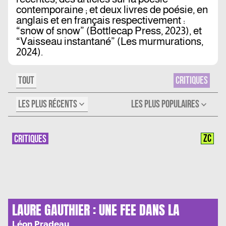
contemporaine ; et deux livres de poésie, en
anglais et en français respectivement :
“snow of snow” (Bottlecap Press, 2023), et
“Vaisseau instantané” (Les murmurations,
2024).
TOUT
CRITIQUES
LES PLUS RÉCENTS
LES PLUS POPULAIRES
ZC
CRITIQUES
LAURE GAUTHIER : UNE FEE DANS LA
MATRICE
Léon Pradeau