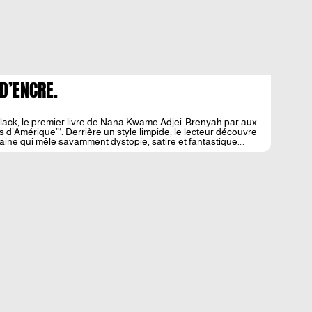
 D’ENCRE.
 Black, le premier livre de Nana Kwame Adjei-Brenyah par aux
s d’Amérique”‘. Derrière un style limpide, le lecteur découvre
caine qui mêle savamment dystopie, satire et fantastique.
e Adjei-Brenyah se tourne […]