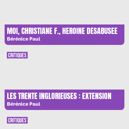
MOI, CHRISTIANE F., HEROINE DESABUSEE
D’UNE JEUNESSE EN MAL DE HEROS
Bérénice Paul
CRITIQUES
LES TRENTE INGLORIEUSES : EXTENSION
(PHILOSOPHIQUE) DU DOMAINE DE LA
Bérénice Paul
LUTTE
CRITIQUES