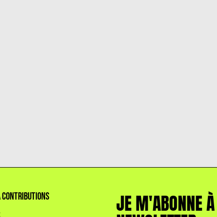
film d
« Dre
accel
À CONTRIBUTIONS
JE M'ABONNE À
S