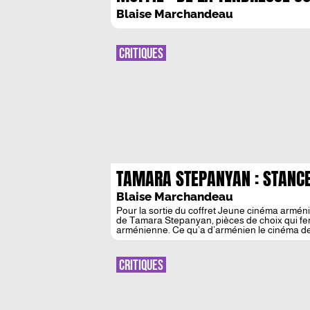
LA HAINE
Blaise Marchandeau
CRITIQUES
TAMARA STEPANYAN : STANCE
Blaise Marchandeau
Pour la sortie du coffret Jeune cinéma armé
de Tamara Stepanyan, pièces de choix qui fer
arménienne. Ce qu’a d’arménien le cinéma de 
l’espoir, l’attente. L’attente, et encore : l’exil. 
CRITIQUES