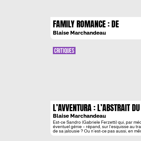
FAMILY ROMANCE : DE
L’ANTICINEMA PROPHETIQUE
Blaise Marchandeau
CRITIQUES
L’AVVENTURA : L’ABSTRAIT DU
Blaise Marchandeau
Est-ce Sandro (Gabriele Ferzetti) qui, par médi
éventuel génie – répand, sur l’esquisse au tra
de sa jalousie ? Ou n’est-ce pas aussi, en mêm
tâche, nous […]