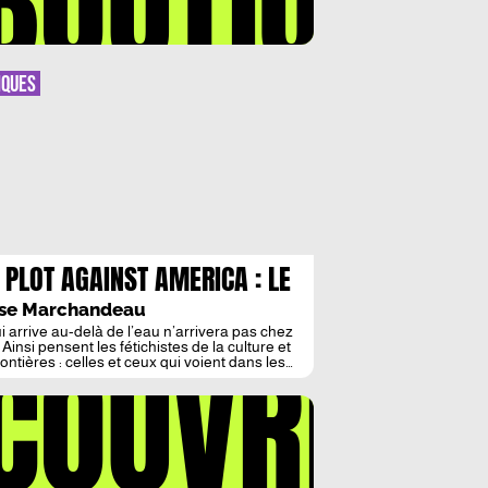
BOUTIQUE
IQUES
 PLOT AGAINST AMERICA : LE
FOND DE VERRE
ise Marchandeau
i arrive au-delà de l’eau n’arrivera pas chez
COUVREZ
 Ainsi pensent les fétichistes de la culture et
rontières : celles et ceux qui voient dans les
smes une anomalie extérieure à nos mondes.
onie, l’histoire contre-factuelle, la variation
naire sur des données réelles en quoi
ste The Plot Against America – le livre de […]