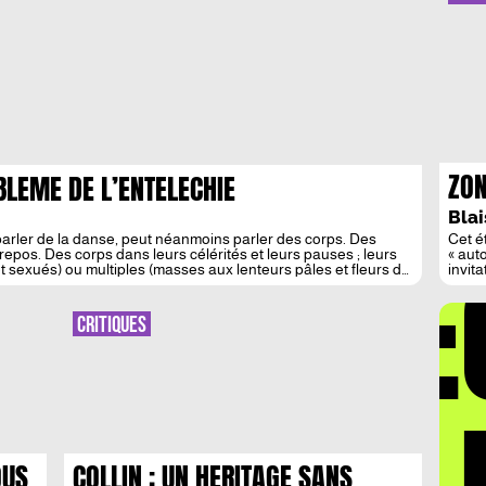
ZON
BLEME DE L’ENTELECHIE
SUR
Bla
arler de la danse, peut néanmoins parler des corps. Des
Cet é
DÉ
pos. Des corps dans leurs célérités et leurs pauses ; leurs
« aut
sexués) ou multiples (masses aux lenteurs pâles et fleurs de
invit
est e
du Pr
parfo
CRITIQUES
Unive
médié
OUS
COLLIN : UN HERITAGE SANS