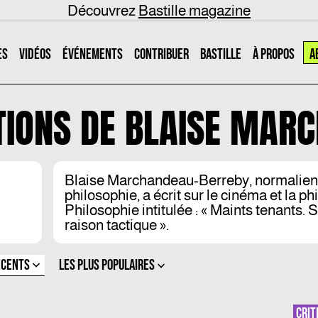
Découvrez
Bastille magazine
ES
VIDÉOS
ÉVÉNEMENTS
CONTRIBUER
BASTILLE
À PROPOS
A
TIONS DE
BLAISE MAR
Blaise Marchandeau-Berreby, normalien
philosophie, a écrit sur le cinéma et la ph
Philosophie intitulée : « Maints tenants
raison tactique ».
ÉCENTS
LES PLUS POPULAIRES
CRIT