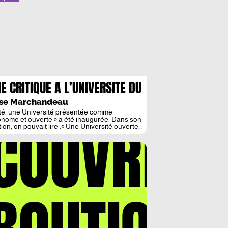
E CRITIQUE A L’UNIVERSITE DU
-SAULT
ise Marchandeau
té, une Université présentée comme
COUVREZ
onome et ouverte » a été inaugurée. Dans son
ation, on pouvait lire :« Une Université ouverte
n train de naître. Nous l’appelons Université
ieuré ou Université de Saint-Benoît du Sault ;
is, poétiquement, certain.es la nomment :
rsité du Sur Sault. Son lieu : un prieuré
val de plus […]