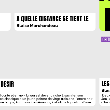
LA 
A QUELLE DISTANCE SE TIENT LE
CERISIER SAUVAGE ?
Blaise Marchandeau
CRIT
LES
 DESIR
NE
Bla
ocrité et envie – lui qui est devenu riche à sacrifier son
Deuxi
cé classique d’un jeune peintre de vingt-trois ans, l’encre noir
Jeu, 
e temps, Antonioni lui-même qui, à abolir la figuration d’une
d’his
L’occ
(The 