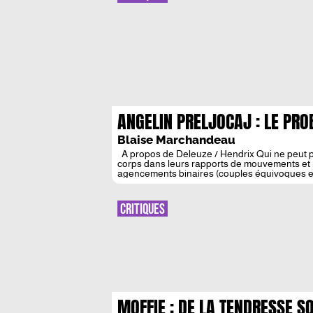
ANGELIN PRELJOCAJ : LE PRO
Blaise Marchandeau
A propos de Deleuze / Hendrix Qui ne peut p
corps dans leurs rapports de mouvements et re
agencements binaires (couples équivoques et 
chairs diaboliques*) ; des […]
CRITIQUES
MOFFIE : DE LA TENDRESSE S