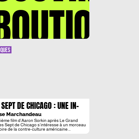
BOUTIQUE
IQUES
 SEPT DE CHICAGO : UNE IN-
CESSAIRE METAPHORE
ise Marchandeau
ème film d’Aaron Sorkin après Le Grand
les Sept de Chicago s’intéresse à un morceau
toire de la contre-culture américaine.
asion pour le scénariste prodige d’Hollywood
Social Network, Moneyball) de s’attaquer au