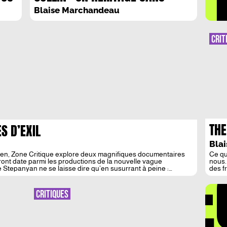
LA 
TESTAMENT
Blaise Marchandeau
CRIT
THE
S D’EXIL
PLA
Bla
nien, Zone Critique explore deux magnifiques documentaires
Ce qu
DÉ
ont date parmi les productions de la nouvelle vague
nous.
Stepanyan ne se laisse dire qu’en susurrant à peine :
des f
L’exil de ceux-là […]
fasci
L’uchr
imagi
CRITIQUES
consi