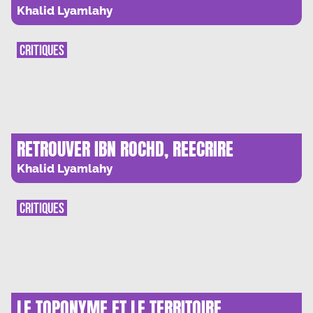
PAPIER »
Khalid Lyamlahy
CRITIQUES
RETROUVER IBN ROCHD, REECRIRE
AVERROES
Khalid Lyamlahy
CRITIQUES
LE TOPONYME ET LE TERRITOIRE