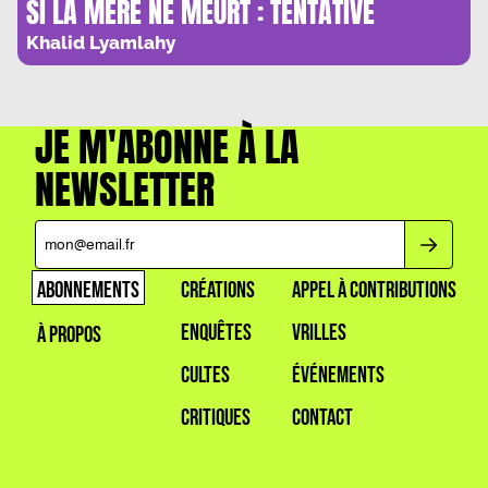
SI LA MERE NE MEURT : TENTATIVE
AUTOBIOGRAPHIQUE
Khalid Lyamlahy
JE M'ABONNE À LA
NEWSLETTER
ABONNEMENTS
CRÉATIONS
APPEL À CONTRIBUTIONS
ENQUÊTES
VRILLES
À PROPOS
CULTES
ÉVÉNEMENTS
CRITIQUES
CONTACT