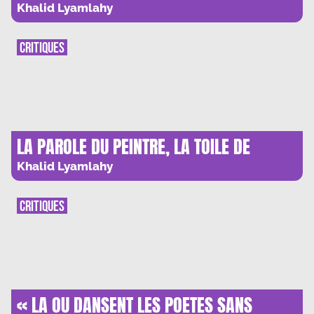
PIONNIERES AFRICAINES
Khalid Lyamlahy
CRITIQUES
LA PAROLE DU PEINTRE, LA TOILE DE
L’ENTRETIEN
Khalid Lyamlahy
CRITIQUES
« LA OU DANSENT LES POETES SANS