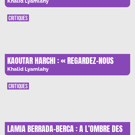
DE MBOUGAR SARR
Khalid Lyamlahy
CRITIQUES
KAOUTAR HARCHI : « REGARDEZ-NOUS
NOUS REDRESSER »
Khalid Lyamlahy
CRITIQUES
LAMIA BERRADA-BERCA : A L’OMBRE DES