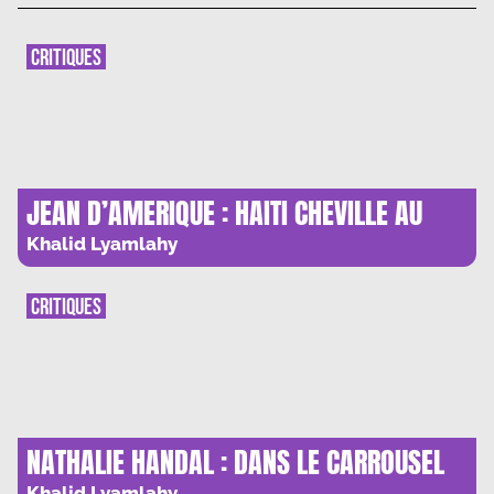
CRITIQUES
JEAN D’AMERIQUE : HAITI CHEVILLE AU
POEME
Khalid Lyamlahy
CRITIQUES
NATHALIE HANDAL : DANS LE CARROUSEL
DU DESIR
Khalid Lyamlahy