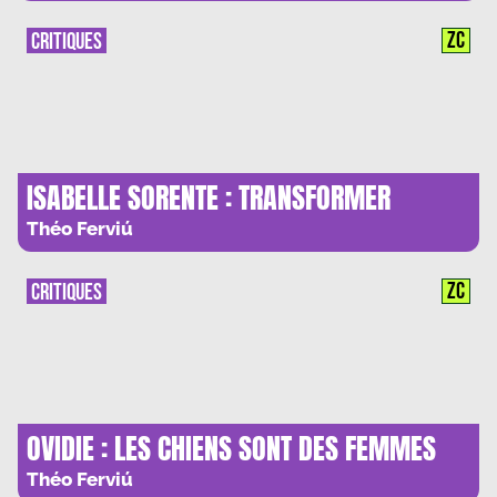
ZC
CRITIQUES
ISABELLE SORENTE : TRANSFORMER
L’ANCIENNE DOULEUR DES FEMMES
Théo Ferviú
ZC
CRITIQUES
OVIDIE : LES CHIENS SONT DES FEMMES
COMME LES AUTRES
Théo Ferviú