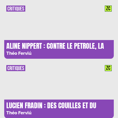
ZC
CRITIQUES
ALINE NIPPERT : CONTRE LE PETROLE, LA
SOLUTION HYDROGENE
Théo Ferviú
ZC
CRITIQUES
LUCIEN FRADIN : DES COUILLES ET DU
CŒUR
Théo Ferviú