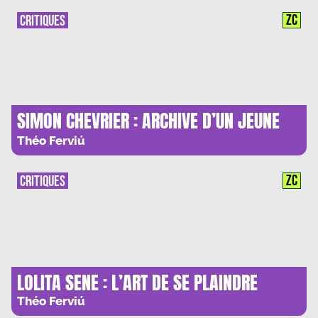
ZC
CRITIQUES
SIMON CHEVRIER : ARCHIVE D’UN JEUNE
D’AUJOURD’HUI
Théo Ferviú
ZC
CRITIQUES
LOLITA SENE : L’ART DE SE PLAINDRE
Théo Ferviú