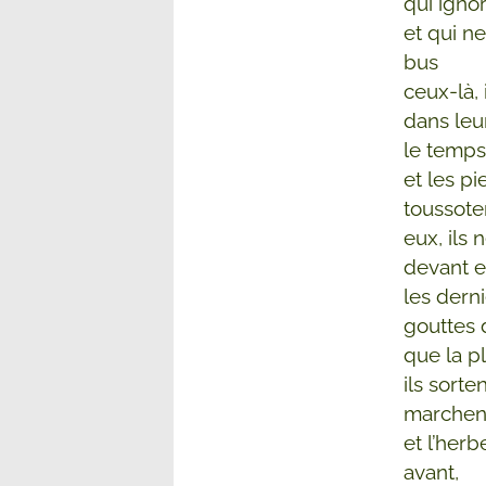
qui igno
et qui ne
bus
ceux-là, 
dans leu
le temps
et les p
toussote
eux, ils 
devant 
les dern
gouttes 
que la p
ils sorte
marchent
et l’herb
avant,