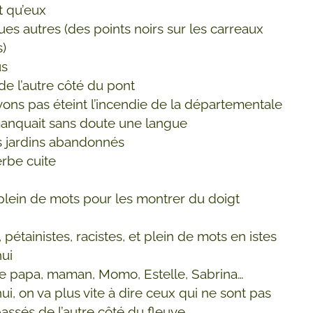
it qu’eux
ues autres (des points noirs sur les carreaux
s)
us
de l’autre côté du pont
vons pas éteint l’incendie de la départementale
manquait sans doute une langue
s jardins abandonnés
erbe cuite
t plein de mots pour les montrer du doigt
, pétainistes, racistes, et plein de mots en istes
hui
dire papa, maman, Momo, Estelle, Sabrina…
ui, on va plus vite à dire ceux qui ne sont pas
assés de l’autre côté du fleuve,