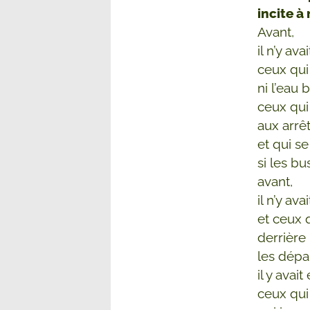
incite à
Avant,
il n’y av
ceux qui
ni l’eau 
ceux qui
aux arrê
et qui s
si les b
avant,
il n’y ava
et ceux 
derrière
les dépa
il y avait
ceux qui 