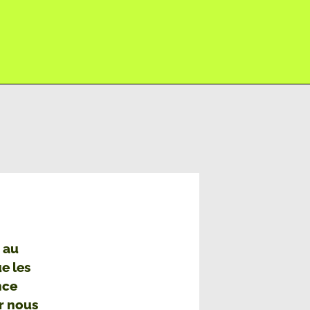
s au
e les
nce
ur nous