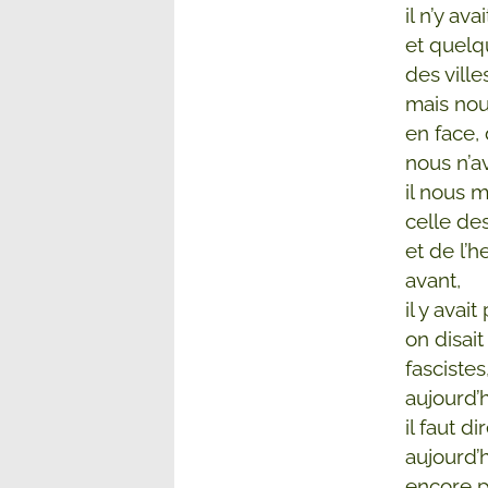
il n’y ava
et quelq
des ville
mais no
en face, 
nous n’a
il nous 
celle de
et de l’h
avant,
il y avai
on disait
fascistes
aujourd’
il faut 
aujourd’h
encore p