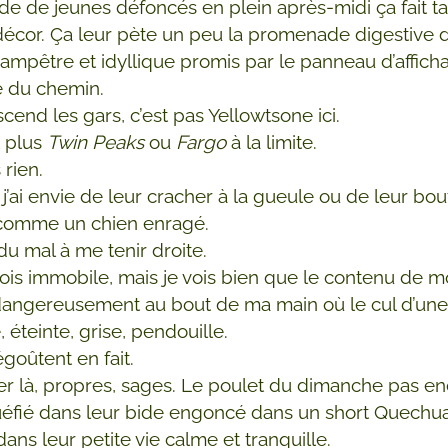
e de jeunes défoncés en plein après-midi ça fait t
décor. Ça leur pète un peu la promenade digestive 
ampêtre et idyllique promis par le panneau d’affic
ée du chemin.
cend les gars, c’est pas Yellowtsone ici.
t plus
Twin Peaks
ou
Fargo
à la limite.
 rien.
’ai envie de leur cracher à la gueule ou de leur bouf
 comme un chien enragé.
 du mal à me tenir droite.
ois immobile, mais je vois bien que le contenu de m
angereusement au bout de ma main où le cul d’une
, éteinte, grise, pendouille.
égoûtent en fait.
r là, propres, sages. Le poulet du dimanche pas en
iquéfié dans leur bide engoncé dans un short Quechua
ans leur petite vie calme et tranquille.