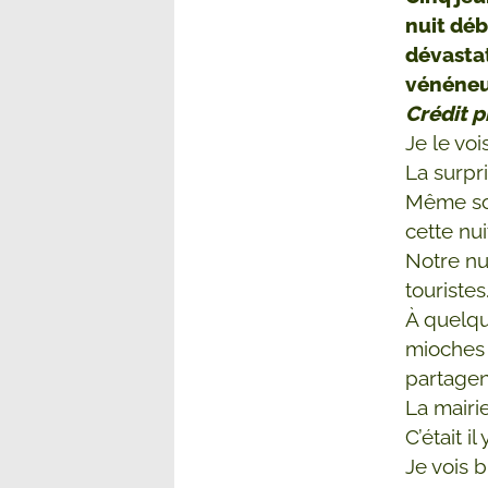
nuit déb
dévastat
vénéneux
Crédit p
Je le voi
La surpr
Même sou
cette nu
Notre nui
touristes
À quelqu
mioches b
partagent
La mairi
C’était i
Je vois b