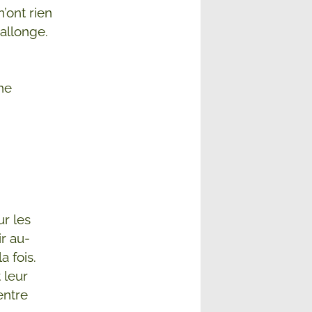
’ont rien
rallonge.
ne
ur les
ir au-
a fois.
 leur
entre