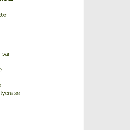
xte
 par
e
s
 lycra se