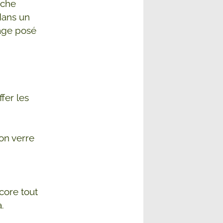
ache
dans un
hage posé
fer les
on verre
core tout
.