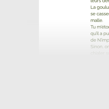
leurs de
La goulue
se casser
malle.
Tu m’éton
qu’il a p
de N’imp
Sinon, on
chialer 
et sur l
week-end
Un hoque