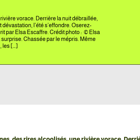
rivière vorace. Derrière la nuit débraillée,
 dévastation, l’été s’effondre. Oserez-
it par Elsa Escaffre. Crédit photo : © Elsa
La surprise. Chassée par le mépris. Même
 les […]
nes, des rires alcoolisés, une rivière vorace. Derri