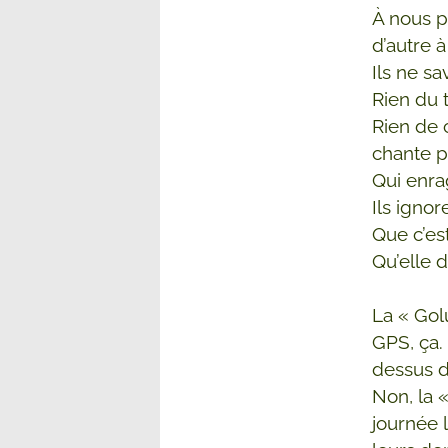
À nous p
d’autre 
Ils ne sa
Rien du t
Rien de 
chante p
Qui enrag
Ils ignor
Que c’est
Qu’elle d
La « Golu
GPS, ça.
dessus du
Non, la «
journée 