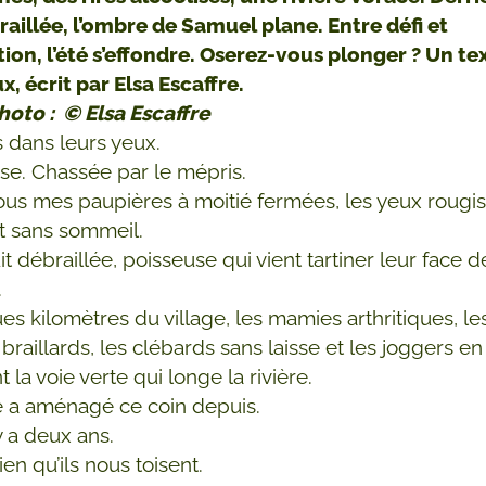
raillée, l’ombre de Samuel plane. Entre défi et
ion, l’été s’effondre. Oserez-vous plonger ? Un te
, écrit par Elsa Escaffre.
hoto : © Elsa Escaffre
s dans leurs yeux.
ise. Chassée par le mépris.
s mes paupières à moitié fermées, les yeux rougis
it sans sommeil.
t débraillée, poisseuse qui vient tartiner leur face d
.
es kilomètres du village, les mamies arthritiques, le
raillards, les clébards sans laisse et les joggers en
 la voie verte qui longe la rivière.
e a aménagé ce coin depuis.
l y a deux ans.
ien qu’ils nous toisent.