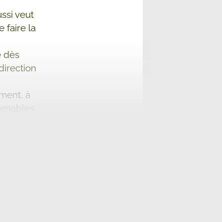
ussi veut
 faire la
é dès
direction
ement, à
tenables
s chaque