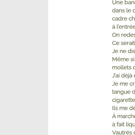
Une band
dans le 
cadre ch
à l’entr
On redes
Ce serai
Je ne dis
Même si j
mollets
J’ai déjà
Je me cr
tangue d
cigarette
Ils me d
À marche
à fait l
Vautrés d