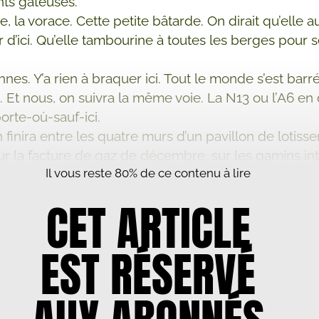
nts gâteuses.
, la vorace. Cette petite bâtarde. On dirait qu’elle a
 d’ici. Qu’elle tambourine à toutes les berges pour se
nes. Y’a rien à braquer ici. Tout le monde s’est barr
u. Et nous, on suivra la même voie. La N13 ou l’A6 en 
orte-où-sauf-ici.
 finira entre les quatre murs d’un pavillon de lotiss
sur la facture de gaz de décembre, sur les gamins in
Il vous reste 80% de ce contenu à lire
es voisins qui se tapent de gigantesques barbecuite
 depuis avril.
CET ARTICLE
t me renvoie les vapeurs de rhum noyées ...
EST RÉSERVÉ