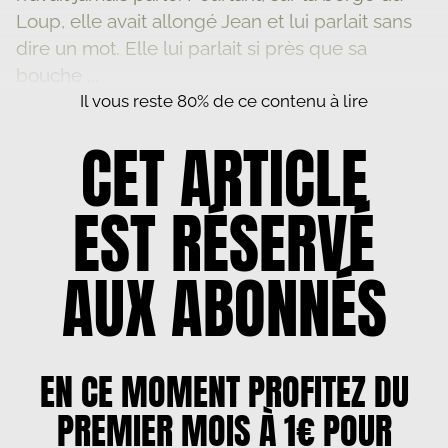
Loup, elle avait allongé Jean et lui parlait sans
dire un mot. Elle lui parlait si près que sa
bouche ...
Il vous reste 80% de ce contenu à lire
CET ARTICLE
EST RÉSERVÉ
AUX ABONNÉS
EN CE MOMENT PROFITEZ DU
PREMIER MOIS À 1€ POUR