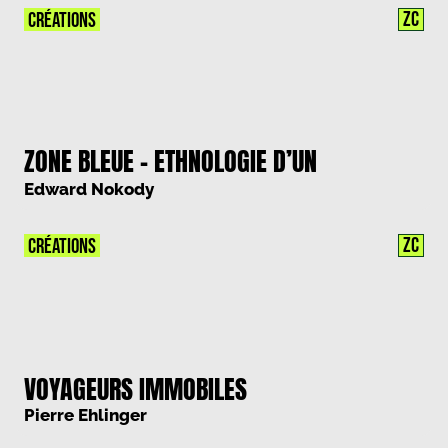
ZC
CRÉATIONS
ZONE BLEUE – ETHNOLOGIE D’UN
TERRITOIRE ECHANGISTE
Edward Nokody
ZC
CRÉATIONS
VOYAGEURS IMMOBILES
Pierre Ehlinger