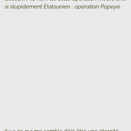
si stupidement Étatsunien :
opération Popeye
.
Il y a ce qui me semble déjà être une éternité,