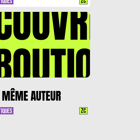
COUVREZ
’IL Y A PLEIN D’AUTRES EN
ZC
TIQUES
US »
BOUTIQUE
 MÊME AUTEUR
ZC
TIQUES