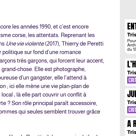
EN
ncore les années 1990, et c’est encore
ET
Tri
isme corse, les attentats. Reprenant les
C’
Pour
ans
Une vie violente
(2017), Thierry de Peretti
Anth
CH
du 1
ler politique sur fond d’une romance
Chap
l’un 
arçons très garçons, qui forcent leur accent,
L’
Chev
d’un
s grand-chose. Elle est photographe,
UB
criti
Tri
au g
ureuse d’un gangster, elle l’attend à
CRI
n ; ici elle mène une vie plan-plan de
JUL
ocal ; là elle part couvrir un conflit à
Tri
te ? Son rôle principal paraît accessoire,
CRI
d’hommes qui seules semblent trouver grâce
A 
BA
Tri