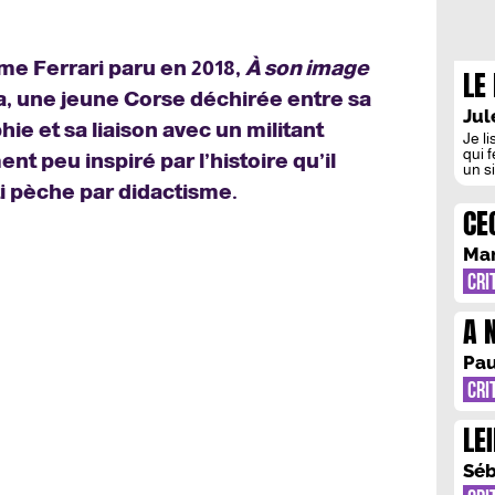
e Ferrari paru en 2018,
À son image
LE 
ia, une jeune Corse déchirée entre sa
PR
Jul
ie et sa liaison avec un militant
LA
Je li
qui 
nt peu inspiré par l’histoire qu’il
un si
boyc
ti pèche par didactisme.
argu
CE
d’un
qu’es
Man
CRI
A 
SO
Pau
CRI
LE
DE
Séb