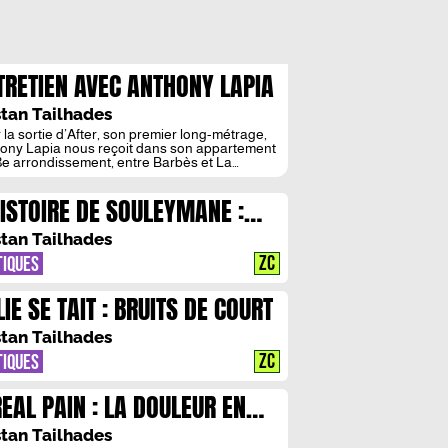
TRETIEN AVEC ANTHONY LAPIA
 MAJD MASTOURA : « VENERE,
stan Tailhades
EST LE MOT QUE JE
 la sortie d’After, son premier long-métrage,
ony Lapia nous reçoit dans son appartement
ERCHAIS »
8e arrondissement, entre Barbès et La
elle. Avec Majd Mastoura, qui incarne Saïd,
des rôles titres du film aux côtés de Louise
HISTOIRE DE SOULEYMANE :
illotte, ils évoquent la genèse éprouvante
 film intense et engagé. https://zone-
ER HATE
que.com/critiques/after-la-teuf-est-finie J’ai vu
stan Tailhades
énérique du film […]
ZC
TIQUES
IE SE TAIT : BRUITS DE COURT
stan Tailhades
ZC
TIQUES
REAL PAIN : LA DOULEUR EN
LLADE
stan Tailhades