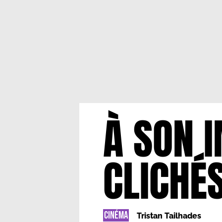
À SON I
CLICHÉ
CINÉMA
Tristan Tailhades