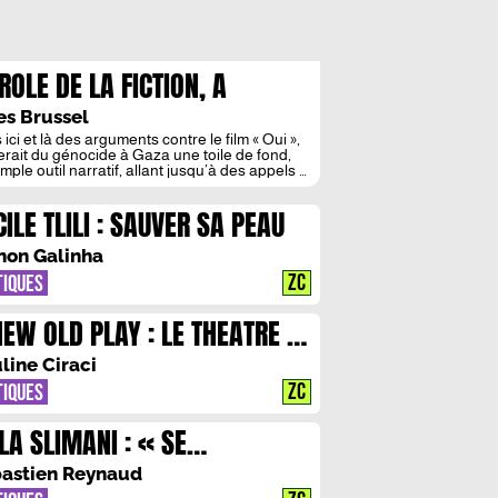
ROLE DE LA FICTION, A
OPOS DE « OUI » DE NADAV
es Brussel
PID
s ici et là des arguments contre le film « Oui »,
ferait du génocide à Gaza une toile de fond,
mple outil narratif, allant jusqu’à des appels à
otter son réalisateur. Je trouve ces
ments dangereux. Ils relèvent au minimum
CILE TLILI : SAUVER SA PEAU
 malentendu, au pire d’une aversion pour ce
t la fiction, […]
on Galinha
ZC
TIQUES
NEW OLD PLAY : LE THEATRE ET
N DOUBLE
line Ciraci
ZC
TIQUES
ILA SLIMANI : « SE
CENTRER, C’EST REALISER
astien Reynaud