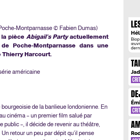
LE
de Poche-Montparnasse © Fabien Dumas)
SA
Hél
 la pièce
Abigail’s Party
actuellement
Biopi
œuvr
e de Poche-Montparnasse dans une
dern
rythm
 Thierry Harcourt.
j’im
TA
Emil
Pass
Le ré
série américaine
Jad
CRI
DE
SE
Émi
ite bourgeoisie de la banlieue londonienne. En
CRI
 au cinéma – un premier film salué par
AM
 public –, il décide de revenir au théâtre,
LA
 Un retour un peu par dépit qu’il pense
Rod