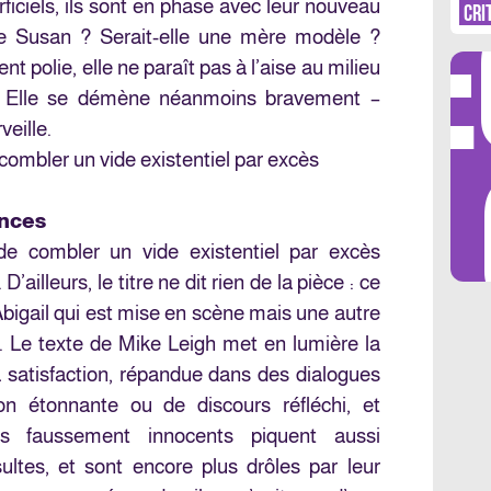
DÉ
ficiels, ils sont en phase avec leur nouveau
CRI
 de Susan ? Serait-elle une mère modèle ?
polie, elle ne paraît pas à l’aise au milieu
y. Elle se démène néanmoins bravement –
veille.
LES 
combler un vide existentiel par excès
ences
de combler un vide existentiel par excès
’ailleurs, le titre ne dit rien de la pièce : ce
 Abigail qui est mise en scène mais une autre
es. Le texte de Mike Leigh met en lumière la
a satisfaction, répandue dans des dialogues
on étonnante ou de discours réfléchi, et
es faussement innocents piquent aussi
ltes, et sont encore plus drôles par leur