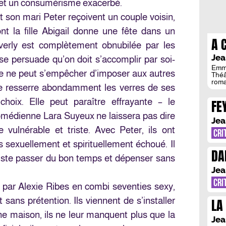
é et un consumérisme exacerbé.
t son mari Peter reçoivent un couple voisin,
t la fille Abigail donne une fête dans un
A 
rverly est complètement obnubilée par les
Jea
se persuade qu’on doit s’accomplir par soi-
Emma
ne peut s’empêcher d’imposer aux autres
Théâ
roma
elle resserre abondamment les verres de ses
Et c’
répa
 choix. Elle peut paraître effrayante – le
FE
phra
Kéra
omédienne Lara Suyeux ne laissera pas dire
vivan
Jea
 vulnérable et triste. Avec Peter, ils ont
CRI
s sexuellement et spirituellement échoué. Il
DA
 juste passer du bon temps et dépenser sans
Jea
CRI
 par Alexie Ribes en combi seventies sexy,
sans prétention. Ils viennent de s’installer
LA
une maison, ils ne leur manquent plus que la
D’
Jea