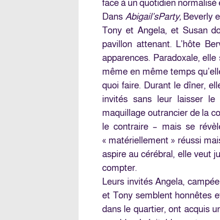
face à un quotidien normalis
Dans
Abigail’s
Party,
Beverly e
Tony et Angela, et Susan don
pavillon attenant. L’hôte Be
apparences. Paradoxale, elle 
même en même temps qu’elle 
quoi faire. Durant le dîner, 
invités sans leur laisser le
maquillage outrancier de la c
le contraire – mais se révèle
« matériellement » réussi mai
aspire au cérébral, elle veut
compter.
Leurs invités Angela, campée
et Tony semblent honnêtes et 
dans le quartier, ont acquis 