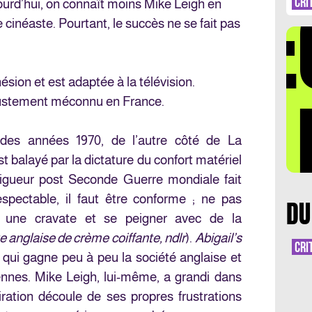
DÉ
CRI
jourd’hui, on connaît moins Mike Leigh en
cinéaste. Pourtant, le succès ne se fait pas
ion et est adaptée à la télévision.
LA 
njustement méconnu en France.
 des années 1970, de l’autre côté de La
st balayé par la dictature du confort matériel
rigueur post Seconde Guerre mondiale fait
spectable, il faut être conforme ; ne pas
DU
er une cravate et se peigner avec de la
 anglaise de crème coiffante, ndlr
).
Abigail’s
CRI
qui gagne peu à peu la société anglaise et
nes. Mike Leigh, lui-même, a grandi dans
ration découle de ses propres frustrations