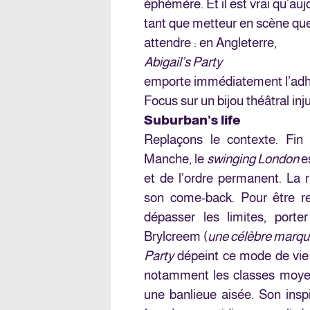
éphémère. Et il est vrai qu’au
tant que metteur en scène que 
attendre : en Angleterre,
Abigail’s Party
emporte immédiatement l’adhés
Focus sur un bijou théâtral i
Suburban’s life
Replaçons le contexte. Fin
Manche, le
swinging London
e
et de l’ordre permanent. La 
son come-back. Pour être re
dépasser les limites, port
Brylcreem (
une célèbre marque
Party
dépeint ce mode de vie 
notamment les classes moyen
une banlieue aisée. Son inspi