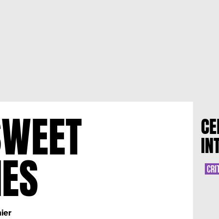
SWEET
CE
IN
IES
CRI
ier