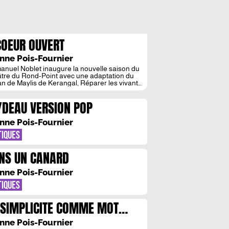
COEUR OUVERT
nne Pois-Fournier
nuel Noblet inaugure la nouvelle saison du
tre du Rond-Point avec une adaptation du
n de Maylis de Kerangal, Réparer les vivants.
est à couper le souffle. « Enterrer les morts,
rer les vivants », on trouve cette magnifique
YDEAU VERSION POP
se dans Platonov de Tchékhov. Maylis de
ngal s’en est servi pour intituler Réparer les
ts, un […]
nne Pois-Fournier
TIQUES
NS UN CANARD
nne Pois-Fournier
TIQUES
 SIMPLICITE COMME MOT
ORDRE
nne Pois-Fournier