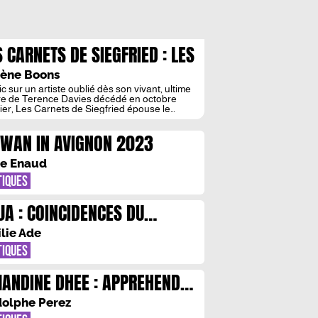
S CARNETS DE SIEGFRIED : LES
NGLOTS SONT ETERNELS
ène Boons
c sur un artiste oublié dès son vivant, ultime
e de Terence Davies décédé en octobre
ier, Les Carnets de Siegfried épouse le
e des pleurs. « Il y a toujours la postérité,
agine » soupire avec un scepticisme frustré
IWAN IN AVIGNON 2023
y Dickinson (Cynthia Nixon) dans A Quiet
ion (2016), pénultième film de Terence Davies.
alisateur et […]
e Enaud
TIQUES
JA : COINCIDENCES DU
NSIBLE
lie Ade
TIQUES
ANDINE DHEE : APPREHENDER
 MORT
olphe Perez