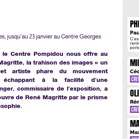
PHI
SO
Pau
es, jusqu’au 23 janvier au Centre Georges
C’es
rentr
port
Phil
7, le Centre Pompidou nous offre au
l’on 
MI
domi
 Magritte, la trahison des images » un
plus
CO
et artiste phare du mouvement
Céc
CRI
n échappant à la facilité d’une
inger, commissaire de l’exposition, a
OL
’oeuvre de René Magritte par le prisme
CA
Rém
osophie.
RE
CRI
MA
PR
Ma