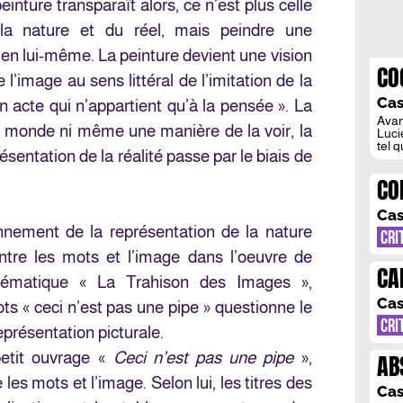
nture transparaît alors, ce n’est plus celle
 la nature et du réel, mais peindre une
 en lui-même. La peinture devient une vision
CO
e l’image au sens littéral de l’imitation de la
PO
Cas
un acte qui n’appartient qu’à la pensée ». La
Avan
 du monde ni même une manière de la voir, la
Luci
tel 
ésentation de la réalité passe par le biais de
entr
poés
CO
fumé
illu
DU
l’oe
Cas
onnement de la représentation de la nature
CRI
ntre les mots et l’image dans l’oeuvre de
CA
lématique « La Trahison des Images »,
EC
Cas
ts « ceci n’est pas une pipe » questionne le
CRI
représentation picturale.
petit ouvrage «
Ceci n’est pas une pipe
»,
AB
les mots et l’image. Selon lui, les titres des
FI
Cas