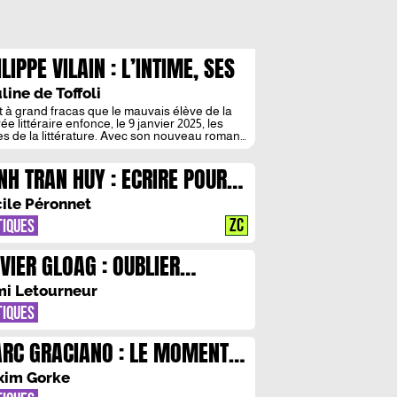
LIPPE VILAIN : L’INTIME, SES
MMETS, SES GOUFFRES
line de Toffoli
t à grand fracas que le mauvais élève de la
ée littéraire enfonce, le 9 janvier 2025, les
es de la littérature. Avec son nouveau roman,
ippe Vilain semble porter à son apogée ce que
nomme aujourd’hui « l’écriture de l’intime », qui
NH TRAN HUY : ECRIRE POUR
ne le paysage littéraire français depuis
ieurs décennies déjà, avec un succès qui […]
MBLER LES SILENCES
ile Péronnet
ZC
TIQUES
IVIER GLOAG : OUBLIER
MUS, OU SORTIR DE
i Letourneur
PRESENTATIONS IMAGINAIRES
TIQUES
RC GRACIANO : LE MOMENT
ESENT
xim Gorke