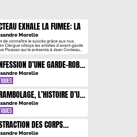
CTEAU EXHALE LA FUMEE: LA
ESIE ILLUSTREE
sandre Morelle
t de connaître le succès grâce aux nus,
en Clergue côtoya les artistes d’avant-garde
que Picasso qui le présenta à Jean Cocteau,
etenant alors une relation singulière entre
ie et photographie. « Jean Cocteau exhale la
NFESSION D’UNE GARDE-ROBE
e, tournage du testament d’Orphée » est une
stration de ce rapport omniprésent dans
 SIECLE
uvre de Lucien Clergue. Photographie et […]
sandre Morelle
TIQUES
RAMBOLAGE, L’HISTOIRE D’UN
HEC
sandre Morelle
TIQUES
STRACTION DES CORPS
GURES
sandre Morelle