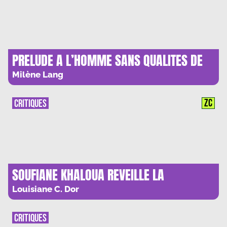
PRELUDE A L’HOMME SANS QUALITES DE
JULIEN VELLA : MUSIL, NIETZSCHE ET LA
Milène Lang
VOLONTE DE THEATRE
ZC
CRITIQUES
SOUFIANE KHALOUA REVEILLE LA
GENERATION NAN NAN
Louisiane C. Dor
CRITIQUES