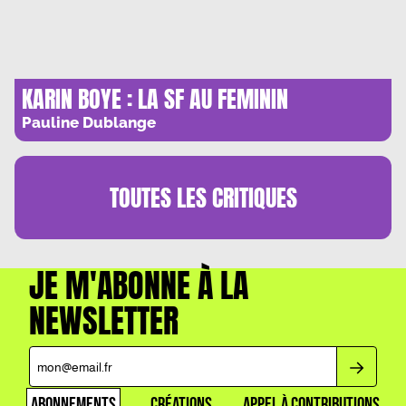
KARIN BOYE : LA SF AU FEMININ
Pauline Dublange
TOUTES LES
CRITIQUES
JE M'ABONNE À LA
NEWSLETTER
ABONNEMENTS
CRÉATIONS
APPEL À CONTRIBUTIONS