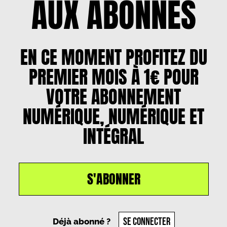
AUX ABONNÉS
EN CE MOMENT PROFITEZ DU
PREMIER MOIS À 1€ POUR
VOTRE ABONNEMENT
NUMÉRIQUE, NUMÉRIQUE ET
INTÉGRAL
S'ABONNER
Un article par
Lucas Favre
, le
18 juin 2025
SE CONNECTER
Déjà abonné ?