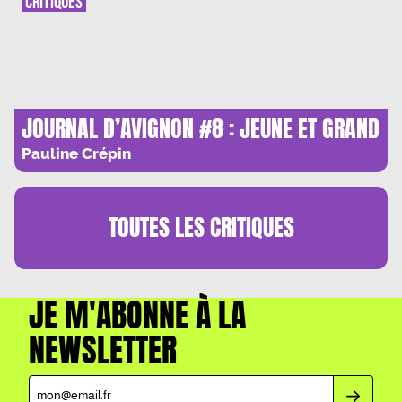
CRITIQUES
JOURNAL D’AVIGNON #8 : JEUNE ET GRAND
PUBLIC
Pauline Crépin
TOUTES LES
CRITIQUES
JE M'ABONNE À LA
NEWSLETTER