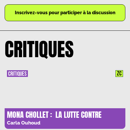
Inscrivez-vous pour participer à la discussion
CRITIQUES
ZC
CRITIQUES
MONA CHOLLET : LA LUTTE CONTRE
L’ENNEMI INVISIBLE
Carla Ouhoud