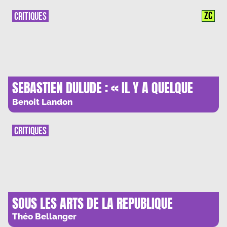
ZC
CRITIQUES
SEBASTIEN DULUDE : « IL Y A QUELQUE
CHOSE D’UNIVERSEL A GRANDIR DANS UNE
Benoit Landon
VILLE MONO-INDUSTRIELLE »
CRITIQUES
SOUS LES ARTS DE LA REPUBLIQUE
Théo Bellanger