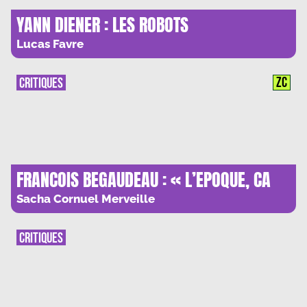
YANN DIENER : LES ROBOTS
CONVERSATIONNELS, UNE PROTHESE
Lucas Favre
VERBALE DE PLUS
ZC
CRITIQUES
FRANCOIS BEGAUDEAU : « L’EPOQUE, CA
N’EXISTE PAS.»
Sacha Cornuel Merveille
CRITIQUES