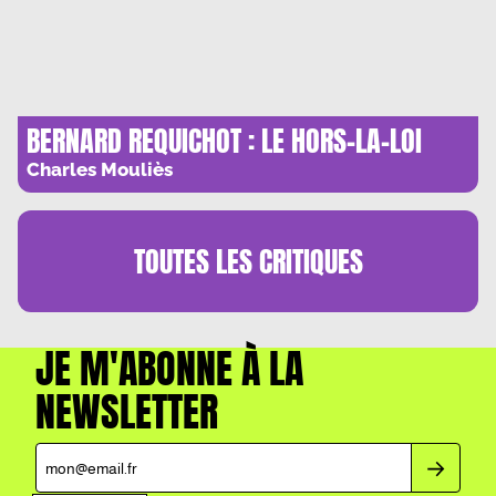
BERNARD REQUICHOT : LE HORS-LA-LOI
Charles Mouliès
TOUTES LES
CRITIQUES
JE M'ABONNE À LA
NEWSLETTER