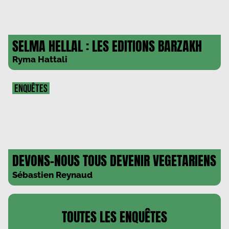
SELMA HELLAL : LES EDITIONS BARZAKH
Ryma Hattali
ENQUÊTES
DEVONS-NOUS TOUS DEVENIR VEGETARIENS
?
Sébastien Reynaud
TOUTES LES
ENQUÊTES