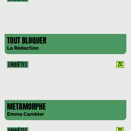
TOUT BLOQUER
La Rédaction
ZC
ENQUÊTES
METAMORPHE
Emma Cambier
ZC
ENQUÊTES