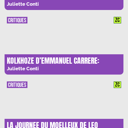
L’ADVERSAIRE
Juliette Conti
ZC
CRITIQUES
KOLKHOZE D’EMMANUEL CARRERE:
TOMBEAU POUR HELENE ZOURABICHVILI
Juliette Conti
ZC
CRITIQUES
LA JOURNEE DU MOELLEUX DE LEO