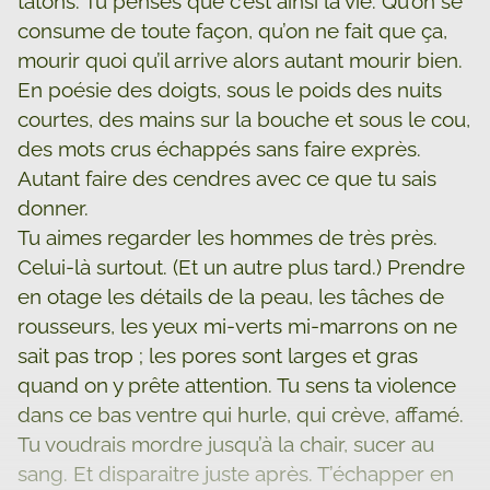
tâtons. Tu penses que c’est ainsi la vie. Qu’on se
consume de toute façon, qu’on ne fait que ça,
mourir quoi qu’il arrive alors autant mourir bien.
En poésie des doigts, sous le poids des nuits
courtes, des mains sur la bouche et sous le cou,
des mots crus échappés sans faire exprès.
Autant faire des cendres avec ce que tu sais
donner.
Tu aimes regarder les hommes de très près.
Celui-là surtout. (Et un autre plus tard.) Prendre
en otage les détails de la peau, les tâches de
rousseurs, les yeux mi-verts mi-marrons on ne
sait pas trop ; les pores sont larges et gras
quand on y prête attention. Tu sens ta violence
dans ce bas ventre qui hurle, qui crève, affamé.
Tu voudrais mordre jusqu’à la chair, sucer au
sang. Et disparaitre juste après. T’échapper en