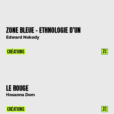
ZONE BLEUE – ETHNOLOGIE D’UN
TERRITOIRE ECHANGISTE
Edward Nokody
ZC
CRÉATIONS
LE ROUGE
Hosanna Dom
ZC
CRÉATIONS