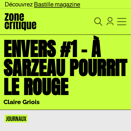
Découvrez
Bastille magazine
ENVERS #1 – À
SARZEAU POURRIT
LE ROUGE
Claire Griois
JOURNAUX