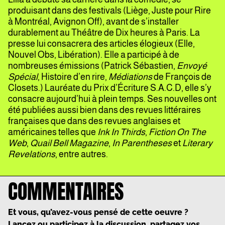
produisant dans des festivals (Liège, Juste pour Rire
à Montréal, Avignon Off), avant de s’installer
durablement au Théâtre de Dix heures à Paris. La
presse lui consacrera des articles élogieux (Elle,
Nouvel Obs, Libération). Elle a participé à de
nombreuses émissions (Patrick Sébastien,
Envoyé
Spécial
, Histoire d’en rire,
Médiations
de François de
Closets.) Lauréate du Prix d’Écriture S.A.C.D, elle s’y
consacre aujourd’hui à plein temps. Ses nouvelles ont
été publiées aussi bien dans des revues littéraires
françaises que dans des revues anglaises et
américaines telles que
Ink In Thirds
,
Fiction On The
Web
,
Quail Bell Magazine
,
In Parentheses
et
Literary
Revelations
, entre autres.
COMMENTAIRES
Et vous, qu’avez-vous pensé de cette oeuvre ?
Lancez ou participez à la discussion, partagez vos