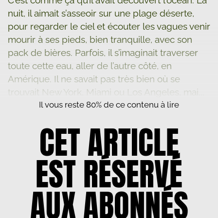
nuit, il aimait s’asseoir sur une plage déserte,
pour regarder le ciel et écouter les vagues venir
mourir à ses pieds, bien tranquille, avec son
pack de bières. Parfois, il s’imaginait traverser
toute cette eau, aller de l’autre côté, en
Amérique. Il ne savait pas très bien où se
trouvait New York, Miami ou Los Angeles, mai...
Il vous reste 80% de ce contenu à lire
CET ARTICLE
EST RÉSERVÉ
AUX ABONNÉS