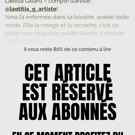
Laetitia Gillard – compte d’artiste :
@
laetitia_g_artiste
)
Yona l’a enfermée dans sa bouche, avalée toute
ronde. Elle la mange et la recrache, c’est un
plaisir non-coupable qu’elle s’excite à stimuler
sans relâche....
Il vous reste 80% de ce contenu à lire
CET ARTICLE
EST RÉSERVÉ
AUX ABONNÉS