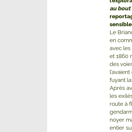
l’explor
au bout 
reporta
sensible
Le Brian
en commun
avec les
et 1860 
des voie
l’avaient
fuyant la
Après av
les exilé
route à 
gendarme
noyer ma
entier s