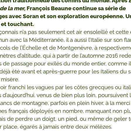
ation traditionnelle des confins du monde. Après
de la mer,
François Beaune continue sa série de
ges avec Soran et son exploration européenne. U
 et touchant.
çonnais n’a pas seulement cet air ensoleillé et cette
 avec la Méditerranée, il a aussi l’Italie sur son fla
 cols de l’Échelle et de Montgenèvre, à respectivem
mètres d’altitude, qui à partir de l’automne 2016 red
s de passage pour exilés du monde entier, comme i
 déjà été avant et après-guerre pour les Italiens du 
 misère.
oir franchi les vagues par les côtes grecques ou ital
s d’aujourd’hui, venus de bien plus loin, poursuivent 
flancs de montagne, parfois en plein hiver, à la merci
s français déployés en nombre, manquant non plu
is de perdre un doigt, un pied, ou même de geler t
ur place, égarés à jamais entre deux mélèzes.