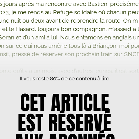
 jours après ma rencontre avec Bastien, précisémen
2023, je me rends au Refuge solidaire où chacun peut
une nuit ou deux avant de reprendre la route. On m’i
 et le Hasard, toujours bon compagnon, m’assied à 
Soran et d’un ami à lui. Nous entamons en anglais u
on sur ce qui nous amène tous là à Briançon, moi pou
ransit, pressé de réserver son prochain train sur SNC
.
onte qu’il y a un mois, avec d’autres jeunes, il est sort
Il vous reste 80% de ce contenu à lire
r contre le port du voile et le régime iranien qui les
Suite à ça, un de ses voisins l’a dénoncé à la police, 
CET ARTICLE
hez lui et lui a ordonné de se rendre au commi...
EST RÉSERVÉ