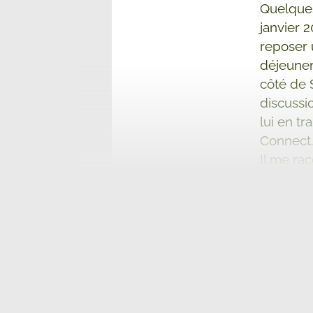
Quelques
janvier 
reposer 
déjeuner
côté de 
discussi
lui en t
Connect
Il me rac
manifeste
opprime. 
appelé c