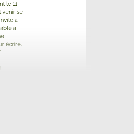
t le 11
 venir se
nvite à
table à
ne
r écrire,
F
i
qui l’a