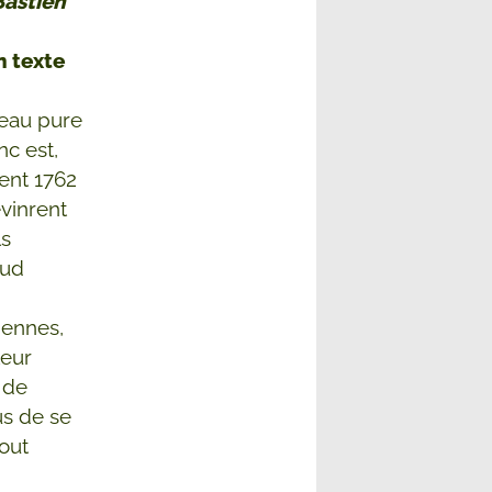
Bastien
n texte
 eau pure
nc est,
ent 1762
evinrent
ls
sud
iennes,
leur
 de
s de se
out