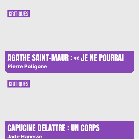
CRITIQUES
AGATHE SAINT-MAUR : « JE NE POURRAI
JAMAIS CHOISIR ENTRE LA LITTERATURE ET
Pierre Poligone
LE REEL »
CRITIQUES
CAPUCINE DELATTRE : UN CORPS
MATERNEL EN LUTTE
Jade Hanesse