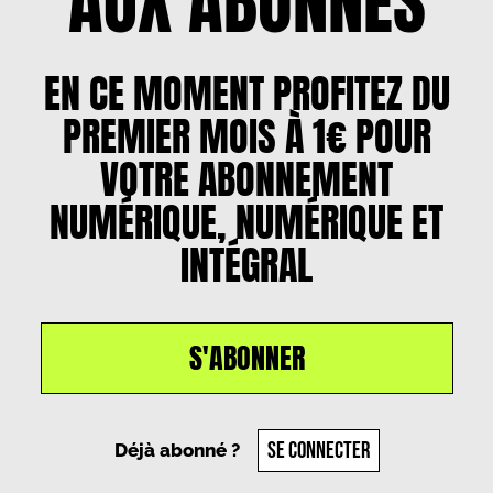
AUX ABONNÉS
EN CE MOMENT PROFITEZ DU
PREMIER MOIS À 1€ POUR
VOTRE ABONNEMENT
NUMÉRIQUE, NUMÉRIQUE ET
INTÉGRAL
S'ABONNER
Un article par
Juliette Josset
, le
3 mai 2024
SE CONNECTER
Déjà abonné ?