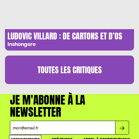
LUDOVIC VILLARD : DE CARTONS ET D’OS
Inshongore
TOUTES LES
CRITIQUES
JE M'ABONNE À LA
NEWSLETTER