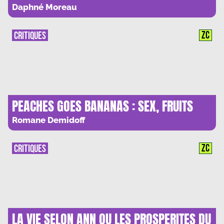
Daphné Moreau
ZC
CRITIQUES
PEACHES GOES BANANAS : SEX, FRUITS
AND ROCK’N’ROLL
Romane Demidoff
ZC
CRITIQUES
LA VIE SELON ANN OU LES PROSPERITES DU