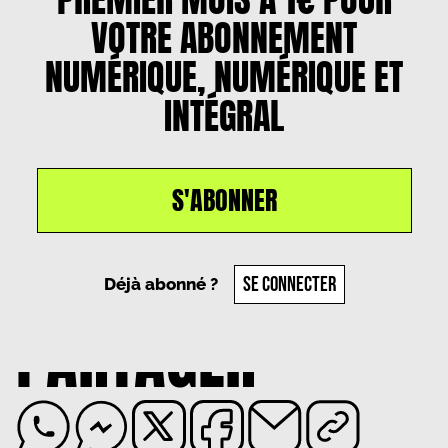
VOTRE ABONNEMENT
NUMÉRIQUE, NUMÉRIQUE ET
INTÉGRAL
S'ABONNER
Un article par
Jeanne Jacob
, le
11 janvier 2025
SE CONNECTER
Déjà abonné ?
PARTAGER