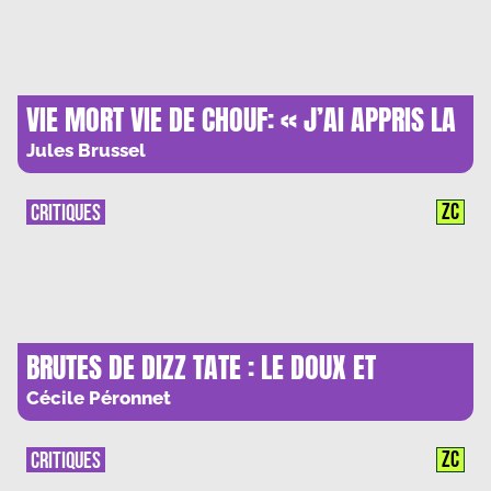
VIE MORT VIE DE CHOUF: « J’AI APPRIS LA
TENDRESSE DANS LES LIEUX LES PLUS
Jules Brussel
RUDES. »
ZC
CRITIQUES
BRUTES DE DIZZ TATE : LE DOUX ET
L’ABJECT
Cécile Péronnet
ZC
CRITIQUES