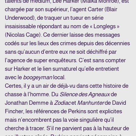
talents de médium, Lee Harker (Maika Monroe), est
chargée par son supérieur, l’agent Carter (Blair
Underwood), de traquer un tueur en série
insaisissable répondant au nom de « Longlegs »
(Nicolas Cage). Ce dernier laisse des messages
codés sur les lieux des crimes depuis des décennies
sans qu’aucun d’entre eux ne soit déchiffré par
l’agence de super enquêteurs. C’est sans compter
sur Harker et le lien surnaturel qu’elle entretient
avec le
boogeyman
local.
Certes, il y a un air de déjà-vu dans cette histoire de
chasse à l’homme. Du
Silence des Agneaux
de
Jonathan Demme à
Zodiac
et
Manhunter
de David
Fincher, les références de Perkins sont explicites
mais n’encombrent pas la voie singulière qu’il
cherche à tracer. S’il ne parvient pas à la hauteur de