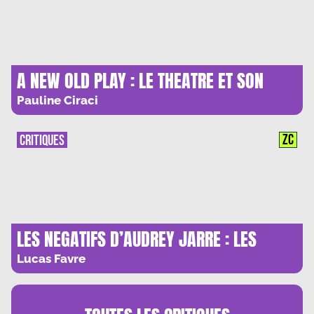
A NEW OLD PLAY : LE THEATRE ET SON
DOUBLE
Pauline Ciraci
ZC
CRITIQUES
LES NEGATIFS D’AUDREY JARRE : LES
SIRENES DE L’AVANT-GARDE
Lucas Favre