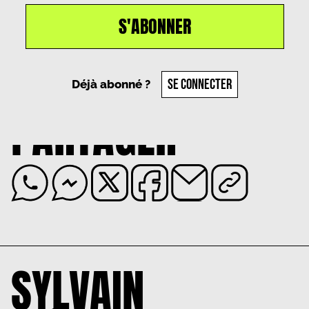
S'ABONNER
Un article par
Sylvain Métafiot
, le
9 juillet 2024
SE CONNECTER
Déjà abonné ?
PARTAGER
SYLVAIN