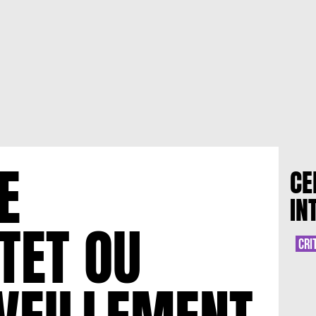
E
CE
IN
TET OU
CRI