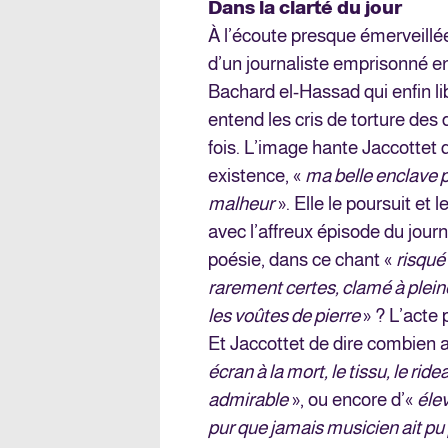
Dans la clarté du jour
À l’écoute presque émerveillée
d’un journaliste emprisonné en
Bachard el-Hassad qui enfin lib
entend les cris de torture des
fois. L’image hante Jaccottet 
existence, «
ma belle enclave 
malheur
». Elle le poursuit et
avec l’affreux épisode du journa
poésie, dans ce chant «
risqué
rarement certes, clamé à plei
les voûtes de pierre
» ? L’acte 
Et Jaccottet de dire combien a 
écran à la mort, le tissu, le ri
admirable
», ou encore d’«
élev
pur que jamais musicien ait pu