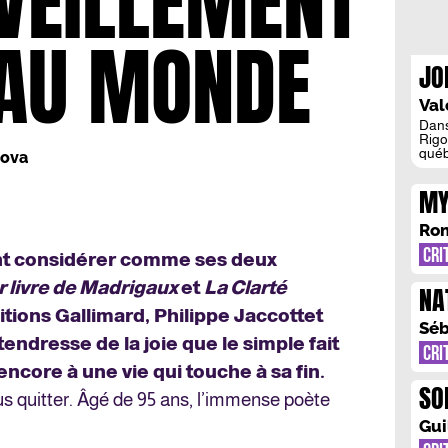
VEILLEMENT
 AU MONDE
JO
AR
Val
Dans
Rigo
québ
nova
la s
bour
MY
la mé
de N
D’
autri
Rom
CRI
ent considérer comme ses deux
r livre de Madrigaux
et
La Clarté
NA
itions Gallimard, Philippe Jaccottet
CH
Séb
ndresse de la joie que le simple fait
CRI
ncore à une vie qui touche à sa fin.
SO
us quitter. Âgé de 95 ans, l’immense poète
Gui