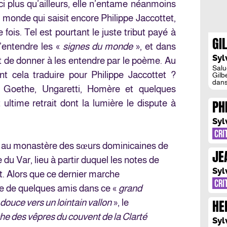
ci plus qu’ailleurs, elle n’entame néanmoins
 monde qui saisit encore Philippe Jaccottet,
fois. Tel est pourtant le juste tribut payé à
GI
 d’entendre les «
signes du monde
», et dans
DA
Syl
 et de donner à les entendre par le poème. Au
Salu
nt cela traduire pour Philippe Jaccottet ?
Gilb
dans
i, Goethe, Ungaretti, Homère et quelques
idée
de s
PH
ltime retrait dont la lumière le dispute à
qui 
poés
RE
Syl
CRI
 au mo
nastère des sœurs dominicaines de
JE
u Var, lieu à partir duquel les notes de
BR
Syl
t. Alors que ce dernier marche
CRI
e de quelques amis dans ce «
grand
HE
ouce vers un lointain vallon
», le
NO
oche des vêpres du couvent de la Clarté
Syl