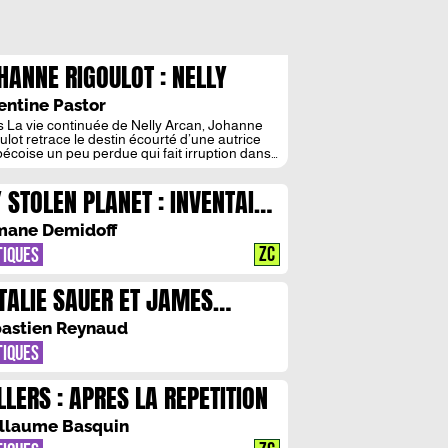
HANNE RIGOULOT : NELLY
CAN ET LA BANALITE DU MALE
entine Pastor
 La vie continuée de Nelly Arcan, Johanne
ulot retrace le destin écourté d’une autrice
écoise un peu perdue qui fait irruption dans
phère littéraire parisienne blanche et
geoise. Mais, elle raconte surtout l’histoire de
 STOLEN PLANET : INVENTAIRE
prise littéraire, sociale et masculine de la vie
elly Arcan, sainte dans la grande famille des
UNE VIE PASSEE
ces […]
ane Demidoff
ZC
TIQUES
TALIE SAUER ET JAMES
UNG : L’APPLICATION MARCEL
astien Reynaud
TIQUES
LLERS : APRES LA REPETITION
llaume Basquin