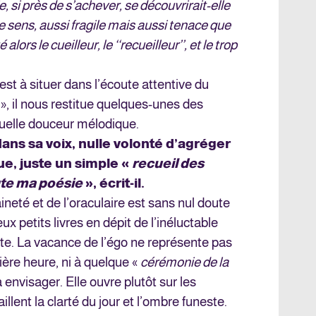
e, si près de s’achever, se découvrirait-elle
sens, aussi fragile mais aussi tenace que
lors le cueilleur, le ‘‘recueilleur’’, et le trop
st à situer dans l’écoute attentive du
e
», il nous restitue quelques-unes des
uelle douceur mélodique.
dans sa voix, nulle volonté d’agréger
vue, juste un simple «
recueil des
ute ma poésie
», écrit-il.
ineté et de l’oraculaire est sans nul doute
eux petits livres en dépit de l’inéluctable
ite.
La vacance de l’égo ne représente pas
ière heure, ni à quelque «
cérémonie de la
 envisager. Elle ouvre plutôt sur les
illent la clarté du jour et l’ombre funeste.