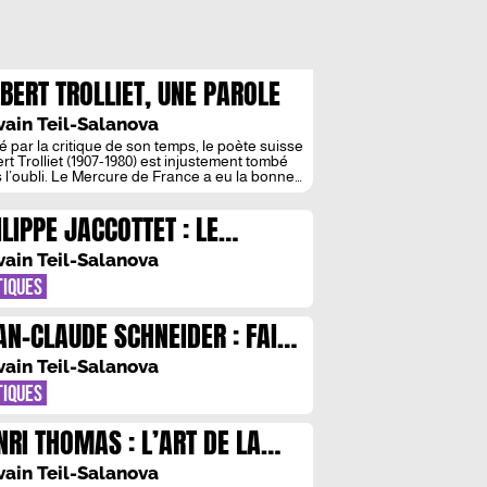
LBERT TROLLIET, UNE PAROLE
NS LE TEMPS
vain Teil-Salanova
é par la critique de son temps, le poète suisse
ert Trolliet (1907-1980) est injustement tombé
 l’oubli. Le Mercure de France a eu la bonne
 de faire paraître une importante anthologie
es recueils couvrant toute sa vie, ou presque,
ILIPPE JACCOTTET : LE
invite à découvrir cette voix majeure de la
ie francophone. Il reste […]
GARD AMICAL DU POETE
vain Teil-Salanova
TIQUES
AN-CLAUDE SCHNEIDER : FAIRE
UIRE LA LANGUE
vain Teil-Salanova
TIQUES
NRI THOMAS : L’ART DE LA
TE
vain Teil-Salanova