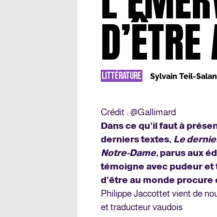
L’ÉMER
D’ÊTRE
LITTÉRATURE
Sylvain Teil-Sala
Crédit : @Gallimard
Dans ce qu’il faut à prés
derniers textes,
Le dernie
Notre-Dame,
parus aux éd
témoigne avec pudeur et te
d’être au monde procure e
Philippe Jaccottet vient de no
et traducteur vaudois