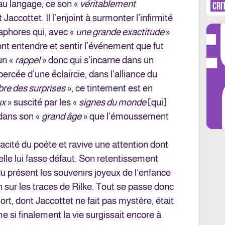
DÉ
 au langage, ce son «
véritablement
CRI
Jaccottet. Il l’enjoint à surmonter l’infirmité
aphores qui, avec «
une grande exactitude
»
font entendre et sentir l’événement que fut
un «
rappel
» donc qui s’incarne dans un
LES 
percée d’une éclaircie, dans l’alliance du
re des surprises
», ce tintement est en
ux
» suscité par les «
signes du monde
[qui]
dans son «
grand âge
» que l’émoussement
vacité du poète et ravive une attention dont
’elle lui fasse défaut. Son retentissement
du présent les souvenirs joyeux de l’enfance
n sur les traces de Rilke. Tout se passe donc
t, dont Jaccottet ne fait pas mystère, était
e si finalement la vie surgissait encore à