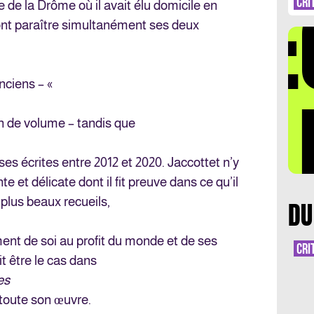
DÉ
CRI
ge de la Drôme où il avait élu domicile en
font paraître simultanément ses deux
nciens – «
LA 
n de volume – tandis que
s écrites entre 2012 et 2020. Jaccottet n’y
e et délicate dont il fit preuve dans ce qu’il
 plus beaux recueils,
DU
ement de soi au profit du monde et de ses
CRI
 être le cas dans
es
s toute son œuvre.