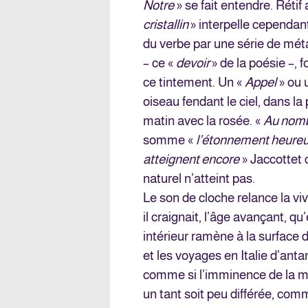
Notre
» se fait entendre. Rétif
cristallin
» interpelle cependant 
du verbe par une série de mét
– ce «
devoir
» de la poésie –, 
ce tintement. Un «
Appel
» ou 
oiseau fendant le ciel, dans la 
matin avec la rosée. «
Au nomb
somme «
l’étonnement heure
atteignent encore
» Jaccottet 
naturel n’atteint pas.
Le son de cloche relance la vi
il craignait, l’âge avançant, qu
intérieur ramène à la surface 
et les voyages en Italie d’anta
comme si l’imminence de la mor
un tant soit peu différée, comm