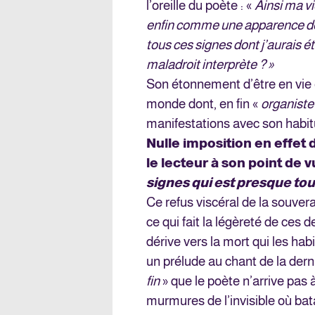
l’oreille du poète : «
Ainsi ma vi
enfin comme une apparence de 
tous ces signes dont j’aurais été a
maladroit interprète ? »
Son étonnement d’être en vie e
monde dont, en fin «
organist
manifestations avec son habit
Nulle imposition en effet 
le lecteur à son point de 
signes qui est presque to
Ce refus viscéral de la souvera
ce qui fait la légèreté de ces d
dérive vers la mort qui les hab
un prélude au chant de la dern
fin
» que le poète n’arrive pas à
murmures de l’invisible où bata