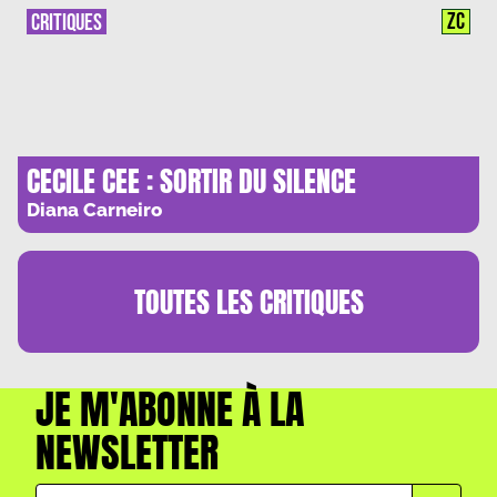
ZC
CRITIQUES
CECILE CEE : SORTIR DU SILENCE
Diana Carneiro
TOUTES LES
CRITIQUES
JE M'ABONNE À LA
NEWSLETTER