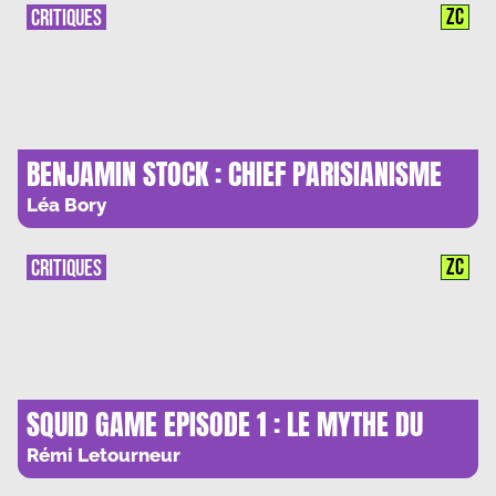
ZC
CRITIQUES
BENJAMIN STOCK : CHIEF PARISIANISME
OFFICER
Léa Bory
ZC
CRITIQUES
SQUID GAME EPISODE 1 : LE MYTHE DU
LIBRE-ARBITRE
Rémi Letourneur