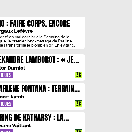
NO : FAIRE CORPS, ENCORE
gaux Lefèvre
enté en mai dernier à la Semaine de la
ique, le premier long-métrage de Pauline
ès transforme le plomb en or. En évitant
 dramatisation artificielle, la réalisatrice
nique la dureté d’une vie qui se suspend, en
EXANDRE LAMBOROT : « JE
ant le pouls d’un protagoniste désorienté. Un
à fleur de peau qui laisse sans voix. En trois
ULAIS ECRIRE UNE TRAGEDIE
tor Dumiot
DERNE. »
ZC
TIQUES
ARLENE FONTANA : TERRAIN
ECRITURE
nne Jacob
ZC
TIQUES
 RING DE KATHARSY : LA
CHINE INFERNALE D’ALICE
ane Vaillant