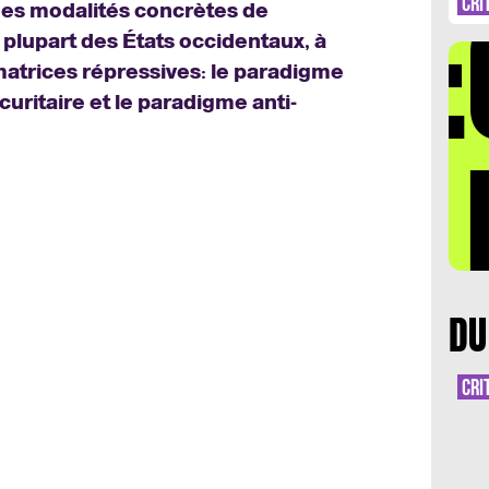
DÉ
LA
CRI
 des modalités concrètes de
a plupart des États occidentaux, à
 matrices répressives
: le paradigme
curitaire et le paradigme anti-
LA 
DU
CRI