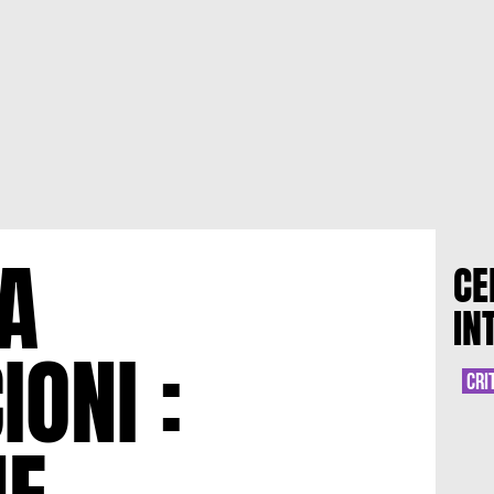
A
CE
IN
ONI :
CRI