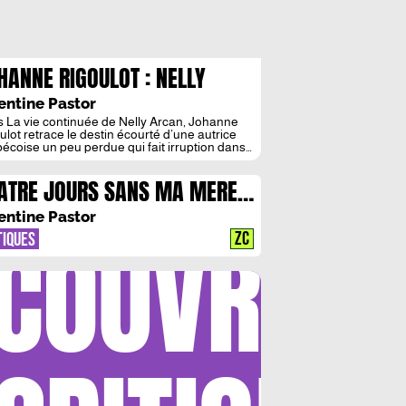
HANNE RIGOULOT : NELLY
CAN ET LA BANALITE DU MALE
entine Pastor
 La vie continuée de Nelly Arcan, Johanne
ulot retrace le destin écourté d’une autrice
écoise un peu perdue qui fait irruption dans
phère littéraire parisienne blanche et
geoise. Mais, elle raconte surtout l’histoire de
ATRE JOURS SANS MA MERE
prise littéraire, sociale et masculine de la vie
elly Arcan, sainte dans la grande famille des
 RAMSES KEFI: CHRONIQUE
ces […]
entine Pastor
COUVRIR
UNE DEPENDANCE ORDINAIRE
ZC
TIQUES