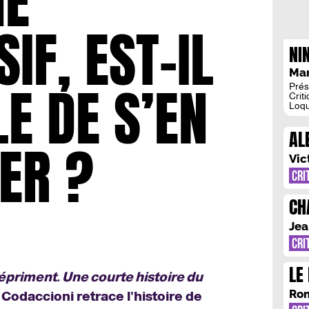
ME
IF, EST-IL
NI
Mar
E DE S’EN
Prés
Crit
Loqu
toute
chro
AL
pren
ER ?
film 
VO
[…]
Vic
MO
CRI
CH
D’
Jea
CRI
LE
épriment. Une courte histoire du
MA
Rom
 Codaccioni retrace l’histoire de