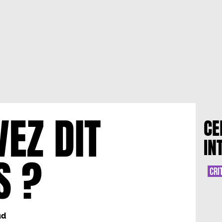
EZ DIT
CE
IN
S ?
CRI
ud