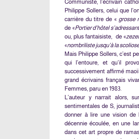
Communiste, l’écrivain cathol
Philippe Sollers, celui que l
carrière du titre de «
grosse
de «
Portier d’hôtel s’adressan
ou, plus fantaisiste, de «
zeze
«
nombriliste jusqu’à la scolios
Mais Philippe Sollers, c’est pe
qui l’entoure, et qu’il prov
successivement affirmé maoïst
grand écrivains français viv
Femmes
, paru en 1983.
L’auteur y narrait alors, s
sentimentales de S, journalis
donner à lire une vision de
décennie écoulée, en une lan
dans cet art propre de ramas