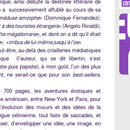
DÉ
ique; ainsi débute la destinée littéraire de
CRI
’on a successivement affublé au cours de sa
 méduse amorphe
» (Dominique Fernandez),
t à des touristes étrangers
» (Angelo Rinaldi),
tte mégalomane
», et dont on a dit qu’il était
LES 
e
», «
imbus de lui-même jusqu’à l’os
».
ut-être, au-delà des criailleries médiatiques
oque (l’auteur, qui se dit libertin, s’est
e puis papiste), à mon goût, l’un des plus
ant, ne serait-ce que pour son
best-sellers
,
ur 700 pages, les aventures érotiques et
te américain, entre New-York et Paris, pour
 l’évolution des mœurs et des idées de la
gue célinienne, tout faite de saccades, et
ser, d’envelopper une idée, une image, en