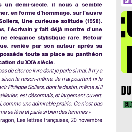
DÉ
CRI
s un demi-siècle, il nous a semblé
her, en forme d’hommage, sur l’œuvre
Sollers
, Une curieuse solitude (1958).
s, l’écrivain y fait déjà montre d’une
LA 
une élégance stylistique rare. Retour
ue, reniée par son auteur après sa
t possède toute sa place au panthéon
ation du XXè siècle.
 de citer ce livre dont je parle si mal. Il n’y a
 sinon la raison-même. Je n’ai pourtant ni le
DU
vrir Philippe Sollers, dont le destin, même si il
ailleries, est désormais, et largement ouvert.
ui, comme une admirable prairie. Ce n’est pas
CUL
me se lève et parle si bien des femmes
»
 Aragon,
Les lettres françaises
, 20 novembre