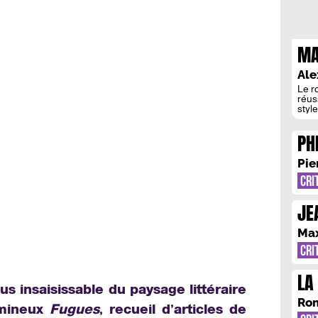
MA
CO
Ale
ME
Le ro
réus
style
dern
sous
PH
préc
cons
DE
écri
Pie
EC
CRI
HU
JE
EN
Max
CRI
LA
lus insaisissable du paysage littéraire
ME
Rom
umineux
Fugues
, recueil d’articles de