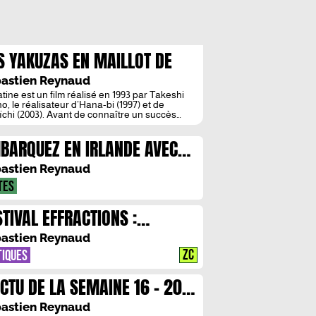
S YAKUZAS EN MAILLOT DE
IN
astien Reynaud
tine est un film réalisé en 1993 par Takeshi
o, le réalisateur d’Hana-bi (1997) et de
ïchi (2003). Avant de connaître un succès
ique international pour ses films de Yakuzas,
no s’est fait connaître au Japon comme
BARQUEZ EN IRLANDE AVEC
ateur et acteur d’émissions populaires sous
urnom de “Beat Takeshi”.
CHEL DEON
astien Reynaud
TES
STIVAL EFFRACTIONS :
TRETIEN AVEC JUSTINE AUGIER
astien Reynaud
ZC
TIQUES
ACTU DE LA SEMAINE 16 – 20
IN
astien Reynaud