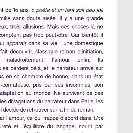
nt de 16 ans, «
poète et un tant soit peu joli
amille sans doute aisée. Il y a une grande
x, trois allusions. Mais ces choses-là ne
comptent pas trop peut-être. Car bientôt il
qui
apparaît
dans sa vie, une domestique
ait découvrir, classique roman d’initiation,
, maladroitement, l’amour enfin. Ils
e perdent déjà, et le narrateur arrive sur
clus en sa chambre de bonne, dans un état
-comateuse, pris par ses insomnies, son
nadaptation au monde. Ne survivent de ces
es divagations du narrateur dans Paris, les
 décide de retrouver sur la fin du roman.
r l’amour, ce qui frappe d’abord dans
Une
ureté et l’équilibre du langage, nourri par