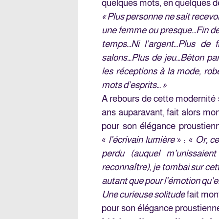
quelques mots, en quelques d
« Plus personne ne sait recevoi
une femme ou presque…Fin de l
temps…Ni l’argent…Plus de fr
salons…Plus de jeu…Bêton part
les réceptions à la mode, rob
mots d’esprits… »
A rebours de cette modernité s
ans auparavant, fait alors mo
pour son élégance proustienn
«
l’écrivain lumière
» : «
Or, c
perdu (auquel m’unissaien
reconnaître), je tombai sur ce
autant que pour l’émotion qu’ell
Une curieuse solitude
fait mon
pour son élégance proustienn