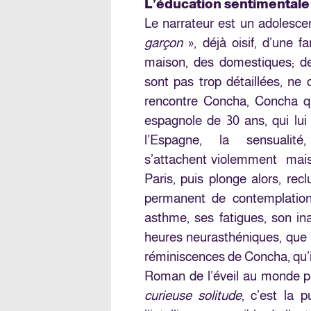
L’éducation sentimentale
Le narrateur est un adolesce
garçon
», déjà oisif, d’une f
maison, des domestiques; deu
sont pas trop détaillées, ne 
rencontre Concha, Concha 
espagnole de 30 ans, qui lui f
l’Espagne, la sensualité
s’attachent violemment mais s
Paris, puis plonge alors, re
permanent de contemplation
asthme, ses fatigues, son i
heures neurasthéniques, que l
réminiscences de Concha, qu’il
Roman de l’éveil au monde pa
curieuse solitude
, c’est la p