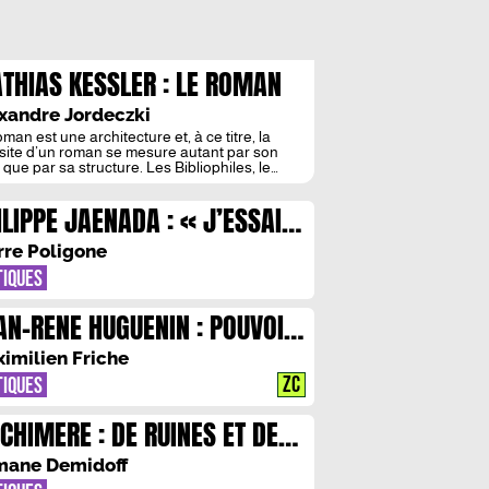
THIAS KESSLER : LE ROMAN
MME REMEDE A LA
xandre Jordeczki
DIOCRITE
man est une architecture et, à ce titre, la
site d’un roman se mesure autant par son
 que par sa structure. Les Bibliophiles, le
ier roman de Mathias Kessler (aussi connu
 le pseudonyme du Hussard), excelle
ILIPPE JAENADA : « J’ESSAIE
isément sur ces deux points : une
truction de l’intrigue implacable et une
 FAIRE EN SORTE QUE MON
ture précise et enlevée […]
rre Poligone
RITURE REFLETE LA NATURE
TIQUES
MAINE »
AN-RENE HUGUENIN : POUVOIR
CORE INSULTER L’AVENIR
imilien Friche
ZC
TIQUES
 CHIMERE : DE RUINES ET DE
RVEILLES
ane Demidoff