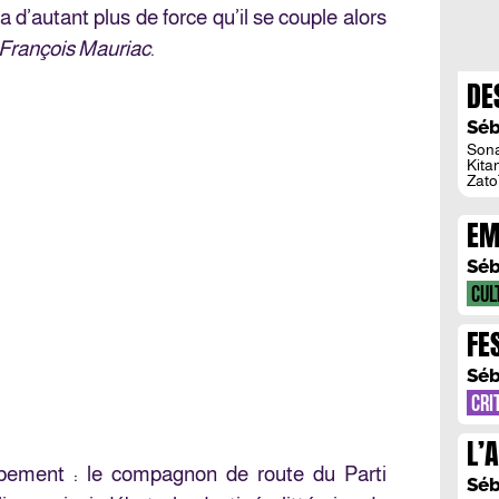
a d’autant plus de force qu’il se couple alors
François Mauriac
.
DE
BA
Séb
Sona
Kitan
Zato
crit
Kita
EM
anim
le s
MI
Séb
CUL
FE
EN
Séb
CRI
L’
oubement : le compagnon de route du Parti
JU
Séb