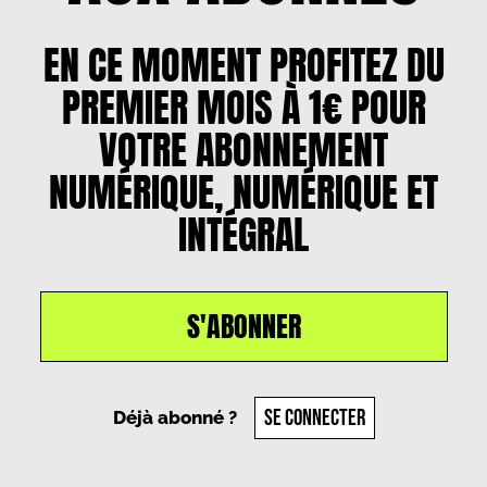
EN CE MOMENT PROFITEZ DU
PREMIER MOIS À 1€ POUR
VOTRE ABONNEMENT
NUMÉRIQUE, NUMÉRIQUE ET
INTÉGRAL
S'ABONNER
Un article par
Pauline Ciraci
, le
3 avril 2025
SE CONNECTER
Déjà abonné ?