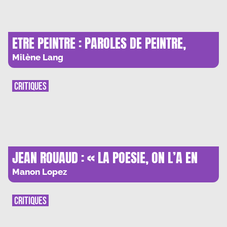
ETRE PEINTRE : PAROLES DE PEINTRE,
IMAGES DE THEATRE
Milène Lang
CRITIQUES
JEAN ROUAUD : « LA POESIE, ON L’A EN
SOI OU PAS »
Manon Lopez
CRITIQUES