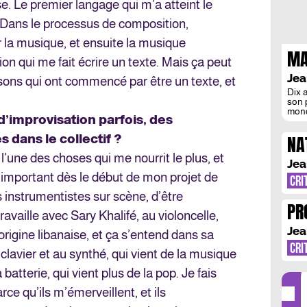
se. Le premier langage qui m’a atteint le
. Dans le processus de composition,
la musique, et ensuite la musique
MA
n qui me fait écrire un texte. Mais ça peut
L’
Jea
ansons qui ont commencé par être un texte, et
Dix 
son p
mond
 d’improvisation parfois, des
recu
Mari
NA
 dans le collectif ?
L’Ar
litt
l’une des choses qui me nourrit le plus, et
pers
Jea
s important dès le début de mon projet de
CRI
s instrumentistes sur scène, d’être
PR
availle avec Sary Khalifé, au violoncelle,
MA
Jea
’origine libanaise, et ça s’entend dans sa
DÉ
CRI
clavier et au synthé, qui vient de la musique
 batterie, qui vient plus de la pop. Je fais
ce qu’ils m’émerveillent, et ils