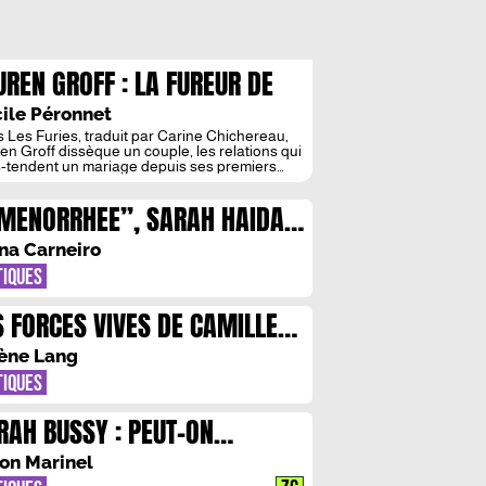
UREN GROFF : LA FUREUR DE
SIRER
ile Péronnet
 Les Furies, traduit par Carine Chichereau,
en Groff dissèque un couple, les relations qui
-tendent un mariage depuis ses premiers
s, et même depuis la naissance de ses deux
osantes – quoiqu’un couple ne soit « pas
MENORRHEE”, SARAH HAIDAR
tionnel […] mais exponentiel ». Lotto et
lde ; Mathilde et Lotto – fusionnels,
LA MATERNITE FACE AUX
parables, fiévreux, tandis […]
na Carneiro
OLENCES
TIQUES
S FORCES VIVES DE CAMILLE
GEN ET EMMA DEPOID :
ène Lang
AND L’EXISTENCE PRECEDE
TIQUES
ESSENCE D’UNE FEMME
RAH BUSSY : PEUT-ON
AIMENT REFAIRE SA VIE ?
on Marinel