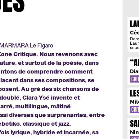
ES
LA
DE
Céc
Dans
Laur
e MARMARA Le Figaro
sous
jour
e Zone Critique. Nous revenons avec
comp
“A
addi
érature, et surtout de la poésie, dans
Mathi
: 
insé
et tentons de comprendre comment
Dia
VI
CRI
lacent dans ses compositions, se
posent. Au gré des six chansons de
LE
oublé, Clara Ysé invente et
DA
Mil
rré, multilingue, mâtiné
QU
CRI
ssi diverses que surprenantes, entre
L’
SA
bétiko, classique et jazz.
VR
is lyrique, hybride et incarnée, sa
Nin