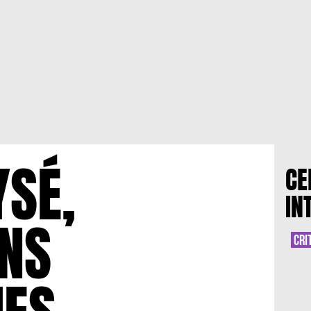
YSÉ,
CE
IN
NS
CRI