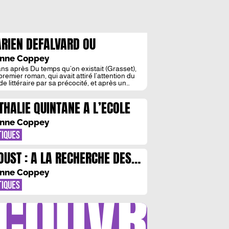
RIEN DEFALVARD OU
EFFONDREMENT
nne Coppey
ans après Du temps qu’on existait (Grasset),
remier roman, qui avait attiré l’attention du
e littéraire par sa précocité, et après un
eil de poèmes, Narthex (Exils), paru en 2016,
en Defalvard signe un nouveau roman,
THALIE QUINTANE A L’ECOLE
chitecture, sorti chez Fayard à la rentrée
éraire de janvier. Menée à la première
onne, ce qui […]
nne Coppey
TIQUES
OUST : A LA RECHERCHE DES
NUSCRITS PERDUS
nne Coppey
COUVRIR
TIQUES