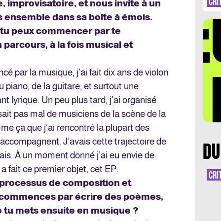
DÉ
CRI
, improvisatoire, et nous invite à un
s ensemble dans sa boîte à émois.
e tu peux commencer par te
 parcours, à la fois musical et
LA 
é par la musique, j’ai fait dix ans de violon
u piano, de la guitare, et surtout une
 lyrique. Un peu plus tard, j’ai organisé
sait pas mal de musiciens de la scène de la
 ça que j’ai rencontré la plupart des
’accompagnent. J’avais cette trajectoire de
DU
ivais. À un moment donné j’ai eu envie de
a fait ce premier objet, cet EP.
CRI
processus de composition et
tu commences par écrire des poèmes,
ue tu mets ensuite en musique ?