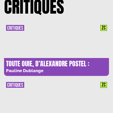
CRITIQUES
ZC
CRITIQUES
TOUTE OUIE, D’ALEXANDRE POSTEL :
S’OUVRIR AU « FANTASME AUDITIF »
Pauline Dublange
ZC
CRITIQUES