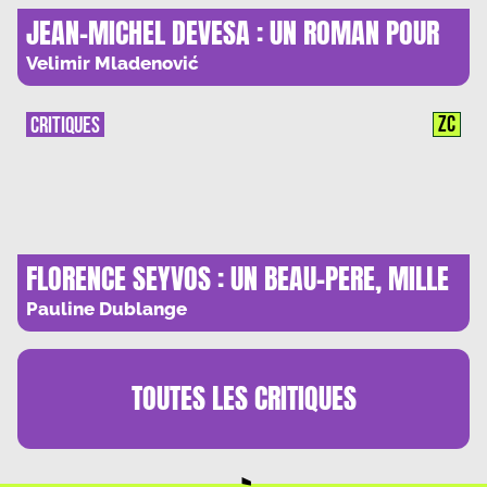
JEAN-MICHEL DEVESA : UN ROMAN POUR
UNE DESARMEE DES MOTS
Velimir Mladenović
ZC
CRITIQUES
FLORENCE SEYVOS : UN BEAU-PERE, MILLE
GALERES
Pauline Dublange
TOUTES LES
CRITIQUES