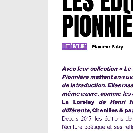
LES ÉDI
PIONNI
LITTÉRATURE
Maxime Patry
Avec leur collection « Le 
Pionnière mettent en œuvr
de la traduction. Elles ra
même œuvre, comme les 
La Loreley
de Henri H
différente,
Chenilles & pap
Depuis 2017, les éditions de
l’écriture poétique et ses refl