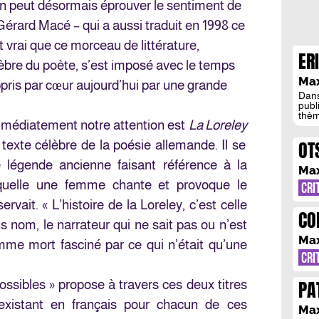
u’on peut désormais éprouver le sentiment de
t Gérard Macé – qui a aussi traduit en 1998 ce
t vrai que ce morceau de littérature,
ER
élèbre du poète, s’est imposé avec le temps
L’
Max
pris par cœur aujourd’hui par une grande
Dans
publ
thèm
mmédiatement notre attention est
La Loreley
resp
manif
OT
 texte célèbre de la poésie allemande. Il se
pers
litt
ME
légende ancienne faisant référence à la
Un c
Max
aquelle une femme chante et provoque le
CRI
vait. « L’histoire de la Loreley, c’est celle
CO
nom, le narrateur qui ne sait pas ou n’est
RE
Max
omme mort fasciné par ce qui n’était qu’une
CRI
PA
ossibles » propose à travers ces deux titres
DE
existant en français pour chacun de ces
Max