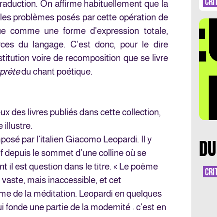
DÉ
CRI
 traduction.
On affirme habituellement que la
e les problèmes posés par cette opération de
 vue comme une forme d’expression totale,
rces du langage. C’est donc, pour le dire
stitution voire de recomposition que se livre
LA 
rprète
du chant poétique.
x des livres publiés dans cette collection,
illustre.
posé par l’italien Giacomo Leopardi. Il y
DU
f depuis le sommet d’une colline où se
nt il est question dans le titre. « Le poème
CRI
t vaste, mais inaccessible, et cet
e de la méditation. Leopardi en quelques
i fonde une partie de la modernité : c’est en