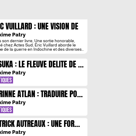
IC VUILLARD : UNE VISION DE
HISTOIRE
ime Patry
 son dernier livre, Une sortie honorable,
ié chez Actes Sud, Éric Vuillard aborde le
e de la guerre en Indochine et des diverses
onsabilités qui l’entourent. Comme toujours, il
este par les liens qu’il tisse une vision
SUKA : LE FLEUVE DELITE DE LA
onnelle du rôle que peut entretenir la
érature avec l’Histoire, et de son engagement.
MOIRE
ertain rapport […]
ime Patry
TIQUES
RINNE ATLAN : TRADUIRE POUR
LIER LES MONDES
ime Patry
TIQUES
TRICK AUTREAUX : UNE FORME
 VIE
ime Patry