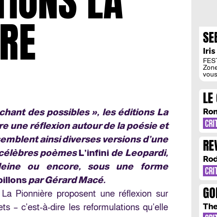
TIONS LA
ÈRE
SE
EM
Iri
SO
FEST
Zone
vous
amér
Dulu
LE
quitt
du m
S’
d’ad
Rom
chant des possibles », les éditions La
jour
PO
CRI
e une réflexion autour de la poésie et
ssemblent ainsi diverses versions d’une
RE
célèbres poèmes
L’infini
de Leopardi,
DE
Rod
eine ou encore, sous une forme
CRI
illons
par Gérard Macé.
GO
 La Pionnière proposent une réflexion sur
The
ets – c’est-à-dire les reformulations qu’elle