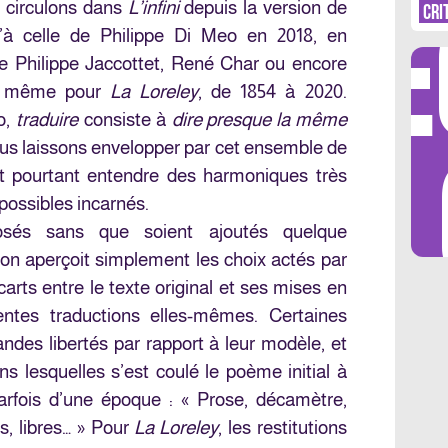
DÉ
 circulons dans
L’infini
depuis la version de
CRI
’à celle de Philippe Di Meo en 2018, en
de Philippe Jaccottet, René Char ou encore
de même pour
La Loreley
, de 1854 à 2020.
o,
traduire
consiste à
dire presque la même
LES 
ous laissons envelopper par cet ensemble de
nt pourtant entendre des harmoniques très
possibles incarnés.
sés sans que soient ajoutés quelque
’on aperçoit simplement les choix actés par
carts entre le texte original et ses mises en
rentes traductions elles-mêmes. Certaines
andes libertés par rapport à leur modèle, et
ns lesquelles s’est coulé le poème initial à
arfois d’une époque : « Prose, décamètre,
rs, libres… » Pour
La Loreley
, les restitutions