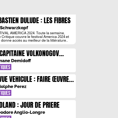
BASTIEN DULUDE : LES FIBRES
POISONNEES ET DELICATES DU
s Schwarzkopf
UVENIR
IVAL AMERICA 2024. Toute la semaine,
 Critique couvre le festival America 2024 et
 donne accès au meilleur de la littérature
icaine contemporaine. Amiante de Sébastien
de ne nous fait quasiment jamais
 CAPITAINE VOLKONOGOV
er « shithole Thetford Mines », le trou du cul
onde, comme tous les villages
EST ECHAPPE : COURSE-
olescence. Mais à Thetford s’ouvrent chaque
ane Demidoff
 des fosses […]
URSUITE A LENINGRAD
TIQUES
VUE VEHICULE : FAIRE ŒUVRE
 TOUT GESTE
olphe Perez
TIQUES
DLAND : JOUR DE PRIERE
odore Anglio-Longre