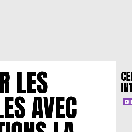
R LES
CE
IN
LES AVEC
CRI