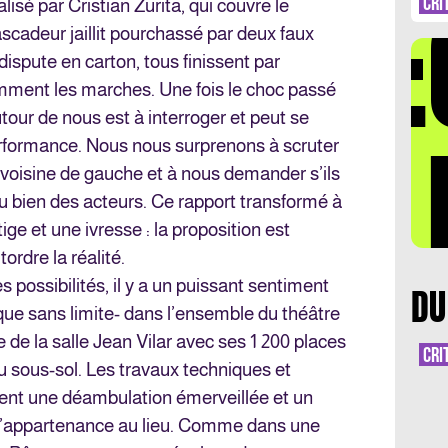
DÉ
CRI
lisé par Cristian Zurita, qui couvre le
scadeur jaillit pourchassé par deux faux
dispute en carton, tous finissent par
emment les marches. Une fois le choc passé
our de nous est à interroger et peut se
LA 
formance. Nous nous surprenons à scruter
e voisine de gauche et à nous demander s’ils
u bien des acteurs. Ce rapport transformé à
ige et une ivresse : la proposition est
ordre la réalité.
s possibilités, il y a un puissant sentiment
DU
que sans limite- dans l’ensemble du théâtre
ne de la salle Jean Vilar avec ses 1 200 places
CRI
 au sous-sol. Les travaux techniques et
ent une déambulation émerveillée et un
 d’appartenance au lieu. Comme dans une