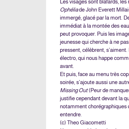
Les visages sont blafards, le
Ophélia
de John Everett Millai
immergé, glacé par la mort. D
immédiat à la montée des eaux
peut provoquer. Puis les ima
jeunesse qui cherche à ne pas 
pressent, célèbrent, s’aimen
électro, qui nous happe comm
avant.
Et puis, face au menu très co
soirée, s’ajoute aussi une aut
Missing Out
(Peur de manquer 
justifie cependant devant la qu
notamment chorégraphiques qui
entendre.
(c) Theo Giacometti