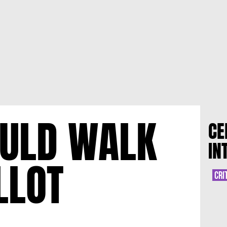
ULD WALK
CE
IN
LLOT
CRI