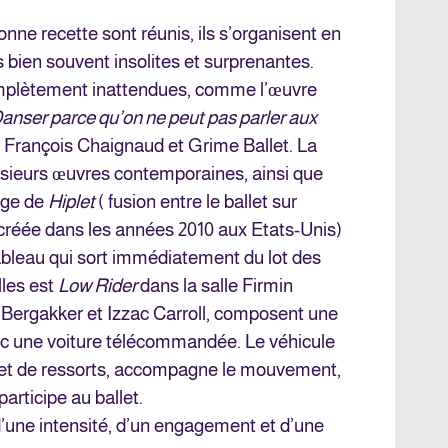
onne recette sont réunis, ils s’organisent en
 bien souvent insolites et surprenantes.
mplètement inattendues, comme l’œuvre
anser parce qu’on ne peut pas parler aux
, François Chaignaud et Grime Ballet. La
lusieurs œuvres contemporaines, ainsi que
age de
Hiplet
( fusion entre le ballet sur
ne créée dans les années 2010 aux Etats-Unis)
tableau qui sort immédiatement du lot des
lles est
Low Rider
dans la salle Firmin
Bergakker et Izzac Carroll, composent une
ec une voiture télécommandée. Le véhicule
et de ressorts, accompagne le mouvement,
articipe au ballet.
’une intensité, d’un engagement et d’une