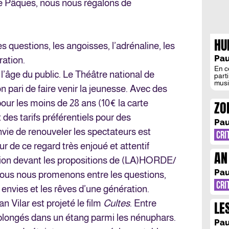
e Pâques, nous nous régalons de
HU
questions, les angoisses, l’adrénaline, les
Pau
ration.
En c
l’âge du public. Le Théâtre national de
part
musi
n pari de faire venir la jeunesse. Avec des
Sart
réus
pour les moins de 28 ans (10€ la carte
ZO
l’ha
La c
s tarifs préférentiels pour des
ZO
singu
Pau
vie de renouveler les spectateurs est
CRI
ur de ce regard très enjoué et attentif
AN
ion devant les propositions de (LA)HORDE/
DE
Pau
 Nous nous promenons entre les questions,
CRI
s envies et les rêves d’une génération.
n Vilar est projeté le film
Cultes
. Entre
LE
 plongés dans un étang parmi les nénuphars.
IN
Pau