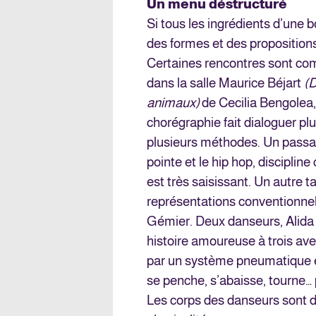
Un menu déstructuré
Si tous les ingrédients d’une b
des formes et des propositions
Certaines rencontres sont co
dans la salle Maurice Béjart
(D
animaux)
de Cecilia Bengolea
chorégraphie fait dialoguer p
plusieurs méthodes. Un pass
pointe et le hip hop, discipli
est très saisissant. Un autre 
représentations conventionne
Gémier. Deux danseurs, Alida 
histoire amoureuse à trois av
par un système pneumatique 
se penche, s’abaisse, tourne… p
Les corps des danseurs sont d