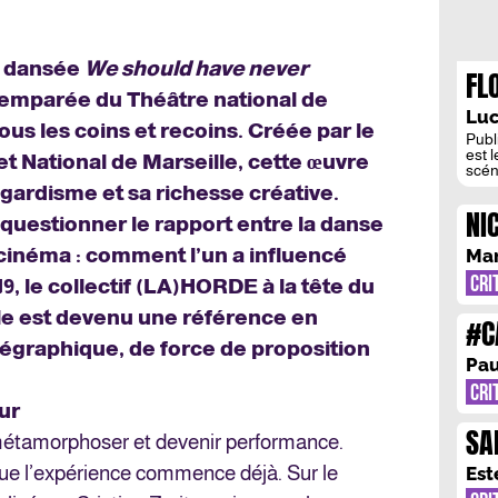
t dansée
We should have never
FL
 emparée du Théâtre national de
CH
Luc
ous les coins et recoins. Créée par le
Publ
est 
t National de Marseille, cette œuvre
scén
sect
t-gardisme et sa richesse créative.
la m
NI
aux e
e questionner le rapport entre la danse
elle
CR
[…]
cinéma : comment l’un a influencé
Man
CRI
9, le collectif (LA)HORDE à la tête du
lle est devenu une référence en
#C
égraphique, de force de proposition
RO
Pau
CRI
ur
SA
métamorphoser et devenir performance.
EX
que l’expérience commence déjà. Sur le
Est