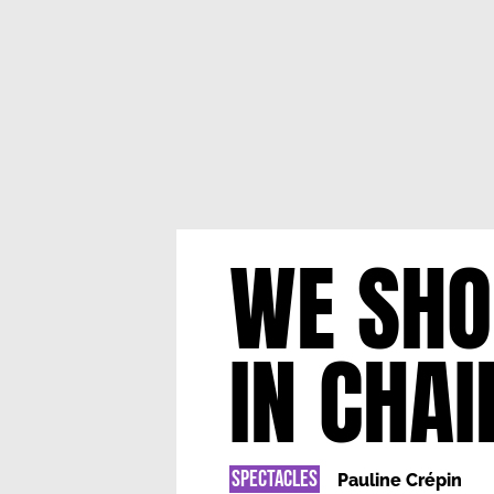
WE SHO
IN CHAI
SPECTACLES
Pauline Crépin