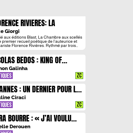
ORENCE RIVIERES: LA
AMBRE AUX ELLIPSES
e Giorgi
ié aux éditions Blast, La Chambre aux scellés
le premier recueil poétique de l’auteurice et
ariste Florence Rivières. Rythmé par trois
ions, ce livre tisse les mécanismes intimes de
émoire traumatique. L’écriture y est en proie
COLAS BEDOS : KING OF
llipses. À travers les silences et les blancs,
 se transforme en fragments de souvenirs et
INGE
on Galinha
ZC
TIQUES
ANNES : UN DERNIER POUR LA
UTE
line Ciraci
ZC
TIQUES
RA BOURRE : « J’AI VOULU
PLORER UNE CONFUSION »
elle Derouen