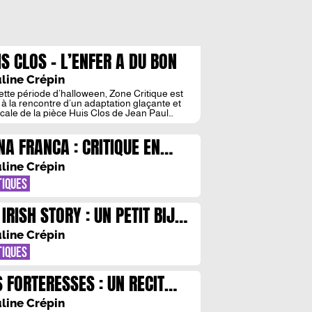
IS CLOS – L’ENFER A DU BON
line Crépin
ette période d’halloween, Zone Critique est
i à la rencontre d’un adaptation glaçante et
cale de la pièce Huis Clos de Jean Paul
re. La compagnie L’OEUF OU L’HUMAIN
sit le pari très surprenant de créer de
NA FRANCA : CRITIQUE EN
rmonie en enfer. ​ Un esthétisme très singulier
ompagnie apporte un éclairage nouveau et
NE FRANCHE
lier à […]
line Crépin
TIQUES
 IRISH STORY : UN PETIT BIJOU
 THEATRE
line Crépin
TIQUES
S FORTERESSES : UN RECIT
TIME ET PRECIEUX
line Crépin