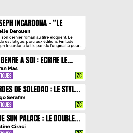
SEPH INCARDONA – “LE
NDE EST FATIGUE” OU
elle Derouen
ENGAGEMENT D’UNE SIRENE
 son dernier roman au titre éloquent, Le
e est fatigué, paru aux éditions Finitude,
ESSEE
h Incardona fait le pari de l’originalité pour
ir au plus près les paradoxes contemporains.
éat du prix des Deux Magots, son livre, aussi
 GENRE A SOI : ECRIRE LE
nchanté que poétique, s’impose parmi les
es marquants de cette dernière rentrée. Depuis
NRE
orps ravagé […]
an Mas
ZC
TIQUES
RDES DE SOLEDAD : LE STYLE
MORT
go Serafim
ZC
TIQUES
UE SUN PALACE : LE DOUBLE
NDE
line Ciraci