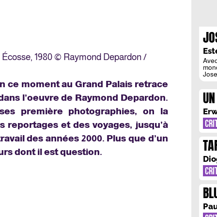
JO
MO
Est
Écosse, 1980 © Raymond Depardon /
L’
Avec
mond
BL
Josep
sais
 en ce moment au Grand Palais retrace
Laur
UN
dése
r dans l’oeuvre de Raymond Depardon.
titr
GE
le c
ses première photographies, on la
Erw
CRI
es reportages et des voyages, jusqu’à
travail des années 2000. Plus que d’un
TA
s dont il est question.
A 
Dio
CRI
BL
MO
Pau