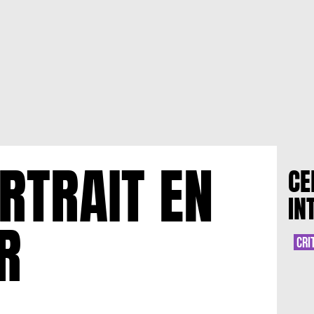
RTRAIT EN
CE
IN
R
CRI