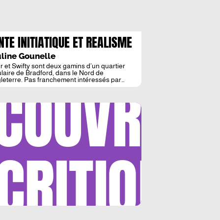
NTE INITIATIQUE ET REALISME
L’ANGLAISE
line Gounelle
r et Swifty sont deux gamins d’un quartier
laire de Bradford, dans le Nord de
COUVRIR
gleterre. Pas franchement intéressés par
le, ils préfèrent trainer dehors et s’enfiler
ques canettes de bière à l’occasion. Suite à
rencontre avec Kitten le ferrailleur, ils vont
à peu s’enfoncer dans le petit monde du trafic
 […]
CRITIQUE