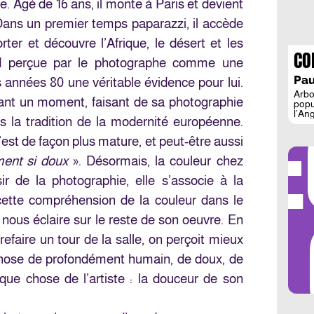
. Agé de 16 ans, il monte à Paris et devient
Dans un premier temps paparazzi, il accède
ter et découvre l’Afrique, le désert et les
CO
rd perçue par le photographe comme une
A 
Pau
s années 80 une véritable évidence pour lui.
Arbo
ant un moment, faisant de sa photographie
popu
DÉ
l’An
ns la tradition de la modernité européenne.
l’éco
quel
 c’est de façon plus mature, et peut-être aussi
leur 
peu 
ent si doux
». Désormais, la couleur chez
et de
r de la photographie, elle s’associe à la
 cette compréhension de la couleur dans le
LES 
 nous éclaire sur le reste de son oeuvre. En
refaire un tour de la salle, on perçoit mieux
 chose de profondément humain, de doux, de
lque chose de l’artiste : la douceur de son