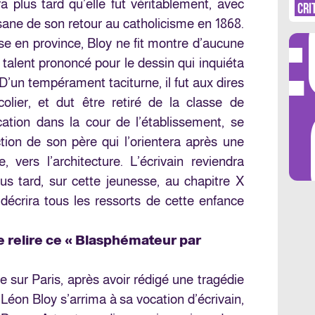
DÉ
a plus tard qu’elle fut véritablement, avec
CRI
tisane de son retour au catholicisme en 1868.
e en province, Bloy ne fit montre d’aucune
n talent prononcé pour le dessin qui inquiéta
 D’un tempérament taciturne, il fut aux dires
LES 
olier, et dut être retiré de la classe de
cation dans la cour de l’établissement, se
ction de son père qui l’orientera après une
 vers l’architecture. L’écrivain reviendra
us tard, sur cette jeunesse, au chapitre X
l décrira tous les ressorts de cette enfance
 relire ce « Blasphémateur par
 sur Paris, après avoir rédigé une tragédie
 Léon Bloy s’arrima à sa vocation d’écrivain,