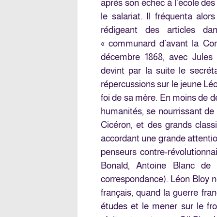
après son échec à l’école des
le salariat. Il fréquenta alor
rédigeant des articles dan
« communard d’avant la Com
décembre 1868, avec Jules B
devint par la suite le secré
répercussions sur le jeune Léon
foi de sa mère. En moins de deu
humanités, se nourrissant de 
Cicéron, et des grands class
accordant une grande attention
penseurs contre-révolutionna
Bonald, Antoine Blanc de S
correspondance). Léon Bloy nou
français, quand la guerre fra
études et le mener sur le fron