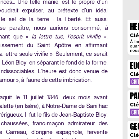
nces… Une telle manie, est le propre d’un
voudrait expulser, au prétexte d’un idéal
 le sel de la terre : la liberté. Et aussi
HE
sse paraître, nous aurions consommé,
à
HU
Clé
chant que «
la lettre tue, l’esprit vivifie
»,
À l’o
vertissement du Saint Apôtre en affirmant
quar
nous
a lettre seule vivifie ». Seulement, ce serait
rédéc
malh
 Léon Bloy, en séparant le fond de la forme,
EU
peut
lais
indissociables. L’heure est donc venue de
OA
[…]
Clé
amour », à l’aune de cette imbrication.
CRI
PA
quit le 11 juillet 1846, deux mois avant
RO
Clé
 Salette (en Isère), à Notre-Dame de Sanilhac
CRI
igueux. Il fut le fils de Jean-Baptiste Bloy,
 chaussées, franc-maçon admirateur des
GE
 Carreau, d’origine espagnole, fervente
L’
Clé