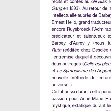
récits et contes au
Gil Blas
, 
Sang
en 1893). Au retour de l
intellectuelle auprès de Barbey
Ernest Hello, grand traducteu
encore Ruysbroeck l’Admirable
prédicateur et talentueux 
Barbey d’Aurevilly (nous
Ruth
rééditée chez Desclée d
l’entremise duquel il découvrir
deux ouvrages (
Celle qui ple
et
Le Symbolisme de l’Appari
nouvelle méthode de lecture
universel ».
Ce fut aussi durant cette péri
passion pour Anne-Marie Rou
mystique, extatique, durant leq