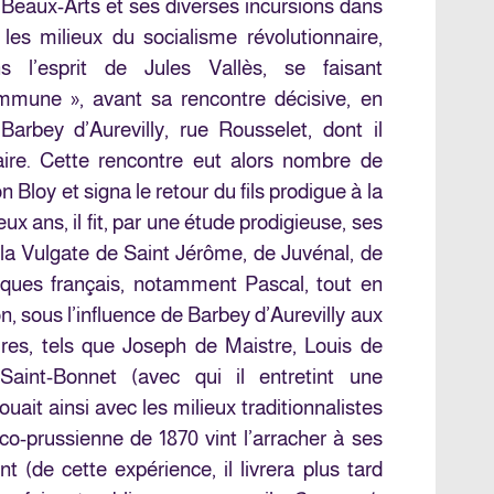
 Beaux-Arts et ses diverses incursions dans
s les milieux du socialisme révolutionnaire,
s l’esprit de Jules Vallès, se faisant
mune », avant sa rencontre décisive, en
arbey d’Aurevilly, rue Rousselet, dont il
taire. Cette rencontre eut alors nombre de
 Bloy et signa le retour du fils prodigue à la
x ans, il fit, par une étude prodigieuse, ses
la Vulgate de Saint Jérôme, de Juvénal, de
iques français, notamment Pascal, tout en
, sous l’influence de Barbey d’Aurevilly aux
ires, tels que Joseph de Maistre, Louis de
aint-Bonnet (avec qui il entretint une
ait ainsi avec les milieux traditionnalistes
nco-prussienne de 1870 vint l’arracher à ses
t (de cette expérience, il livrera plus tard