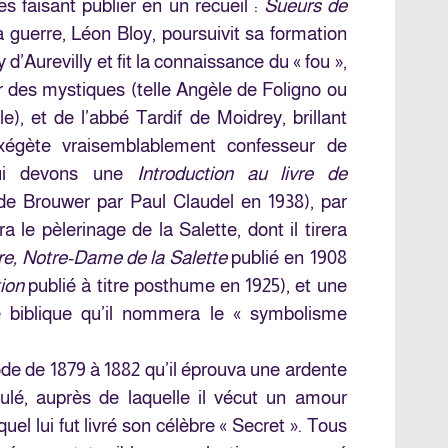
les faisant publier en un recueil :
Sueurs de
a guerre, Léon Bloy, poursuivit sa formation
 d’Aurevilly et fit la connaissance du « fou »,
r des mystiques (telle Angèle de Foligno ou
), et de l’abbé Tardif de Moidrey, brillant
exégète vraisemblablement confesseur de
 lui devons une
Introduction au livre de
e Brouwer par Paul Claudel en 1938), par
a le pèlerinage de la Salette, dont il tirera
ure, Notre-Dame de la Salette
publié en 1908
tion
publié à titre posthume en 1925), et une
 biblique qu’il nommera le « symbolisme
ode de 1879 à 1882 qu’il éprouva une ardente
lé, auprès de laquelle il vécut un amour
uel lui fut livré son célèbre « Secret ». Tous