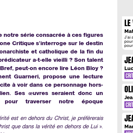
LE
PO
Mat
e notre série consacrée à ces figures
J’ai
pour
Zone Critique s’interroge sur le destin
pour
cour
onarchiste et catholique de la fin du
tube 
JE
dans
édicateur a-t-elle vieilli ? Son talent
GR
 Bref, peut-on encore lire Léon Bloy ?
Luc
L’
CRI
ment Guarneri, propose une lecture
ncite à voir dans ce personnage hors-
OL
ien. Ses œuvres seraient donc un
D’
Jea
le pour traverser notre époque
CRI
JE
rité est en dehors du Christ, je préfèrerais
PO
hrist que dans la vérité en dehors de Lui
».
Mar