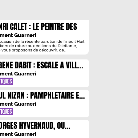
NRI CALET : LE PEINTRE DES
MEURS VAGABONDES
ment Guarneri
ccasion de la récente parution de l’inédit Huit
tiers de roture aux éditions du Dilettante,
 vous proposons de découvrir, de
ouvrir, la vie et l’oeuvre d’un écrivain
eureusement si peu passé à la postérité :
GENE DABIT : ESCALE A VILLA
-on encore lire Henri Calet ? « À qui donc
ser une œuvre en gage dans un univers à ce
SIS
ment Guarneri
TIQUES
UL NIZAN : PAMPHLETAIRE ET
MANCIER
ment Guarneri
TIQUES
ORGES HYVERNAUD, OU
HOMME SANS ORIPEAUX
ment Guarneri