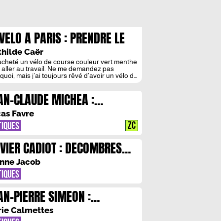
 VELO A PARIS : PRENDRE LE
ULS DE LA VILLE
hilde Caër
 acheté un vélo de course couleur vert menthe
 aller au travail. Ne me demandez pas
quoi, mais j’ai toujours rêvé d’avoir un vélo de
se. J’aime l’idée d’avoir le dos penché sur le
oblique à la recherche de la vitesse et la tête
AN-CLAUDE MICHEA :
 le guidon en forme de cornes de bélier. […]
ANDEURS ET LIMITES DE
as Favre
ANARCHISME CONSERVATEUR
ZC
TIQUES
IVIER CADIOT : DECOMBRES
AMOUR
nne Jacob
TIQUES
AN-PIERRE SIMEON :
ESIE/GALLIMARD, HISTOIRE
ie Calmettes