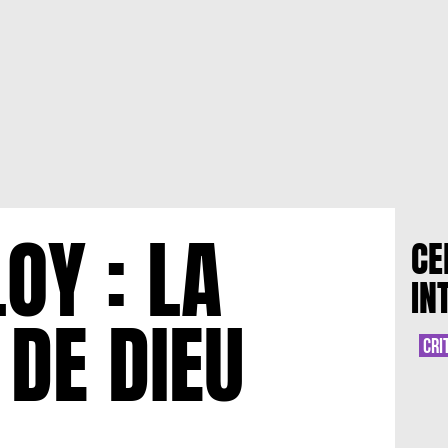
OY : LA
CE
IN
 DE DIEU
CRI