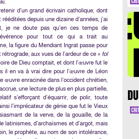
DÉ
D’
CRI
ki.
etenir d’un grand écrivain catholique, dont
 rééditées depuis une dizaine d’années, j’ai
t, je ne doute pas qu’en ces temps de
rrévérence pour tout ce qui a trait au
LA 
sme, la figure du Mendiant Ingrat passe pour
 rétrograde, aux vues de l’ardeur de ce «
fol
oire de Dieu comptait, et dont l’œuvre fut le
 il en va à vrai dire pour l’œuvre de Léon
e œuvre enracinée dans l’occident chrétien,
ccrue, une lecture de plus en plus partielle,
DU
latif s’efforçant d’équarrir, de polir, toute
insi l’imprécateur de génie que fut le Vieux
CRI
iasmant de la verve, de la gouaille, de la
de latinismes, d’archaïsmes et d’argot, mais
oin, le prophète, au nom de son intolérance,