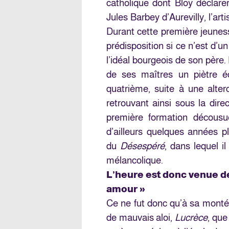
catholique dont Bloy déclarer
Jules Barbey d’Aurevilly, l’ar
Durant cette première jeuness
prédisposition si ce n’est d’u
l’idéal bourgeois de son père.
de ses maîtres un piètre éc
quatrième, suite à une alter
retrouvant ainsi sous la dire
première formation décousue,
d’ailleurs quelques années pl
du
Désespéré
, dans lequel i
mélancolique.
L’heure est donc venue de
amour »
Ce ne fut donc qu’à sa montée
de mauvais aloi,
Lucrèce
, que