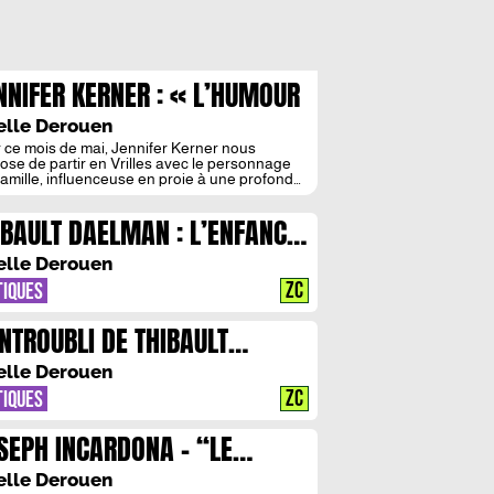
NNIFER KERNER : « L’HUMOUR
T MA BOUEE CONTRE LE
elle Derouen
SESPOIR »
 ce mois de mai, Jennifer Kerner nous
ose de partir en Vrilles avec le personnage
amille, influenceuse en proie à une profonde
esse contemporaine, dont la vie bascule suite
e rencontre énigmatique. S’agit-il d’une satire
IBAULT DAELMAN : L’ENFANCE
rne sur nos besoins de repères ou du récit
e possession démoniaque ? Peut-être
MME AVEU
verez-vous la réponse en […]
elle Derouen
ZC
TIQUES
ENTROUBLI DE THIBAULT
ELMAN: “SI JE N’ECRIS PAS,
elle Derouen
 RESTE ESCLAVE DU
ZC
TIQUES
UVENIR”
SEPH INCARDONA – “LE
NDE EST FATIGUE” OU
elle Derouen