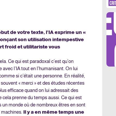
DÉ
L’
CRI
BL
ébut de votre texte, l’IA exprime un «
LES 
nçant son utilisation intempestive
 froid et utilitariste vous
 cela. Ce qui est paradoxal c’est qu’on
te avec l’IA tout en l’humanisant. On lui
omme si c’était une personne. En réalité,
it souvent « merci » et des études récentes
plus efficace quand on lui adressait des
e cela prenne du temps aussi. Ce qui est
ans un monde où de nombreux êtres en sont
s machines.
Il y a en même temps une