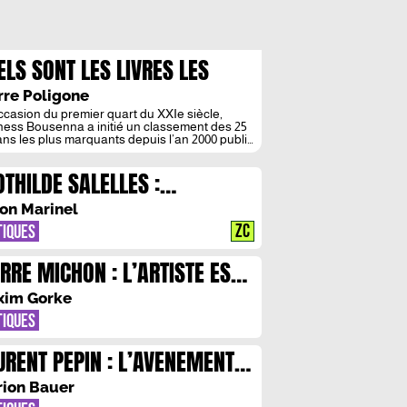
ELS SONT LES LIVRES LES
US MARQUANTS DES ANNEES
rre Poligone
00 A 2025 ?
occasion du premier quart du XXIe siècle,
ess Bousenna a initié un classement des 25
ns les plus marquants depuis l’an 2000 publié
e semaine dans Télérama. Ce projet, fondé
les avis de soixante personnalités du monde
OTHILDE SALELLES :
raire, vise à interroger ce que serait un canon
emporain. Entre diversité des langues, place
TISSEMENTS MORTIFERES
rale […]
on Marinel
ZC
TIQUES
ERRE MICHON : L’ARTISTE EST
 CHAMAN, LE DESIR UN
xim Gorke
REMONIAL
TIQUES
URENT PEPIN : L’AVENEMENT
S ROMPUS
ion Bauer