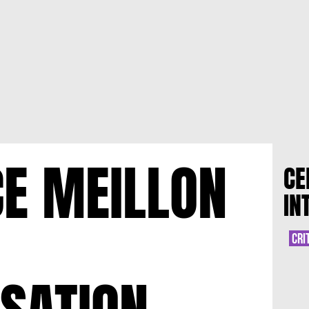
E MEILLON
CE
IN
CRI