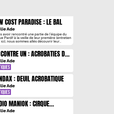
W COST PARADISE : LE BAL
S IMPARFAITS
lie Ade
s avoir rencontré une partie de l’équipe du
e Pardi! à la veille de leur première (entretien
re ici), nous sommes allés découvrir leur
tacle, Low Cost Paradise, à voir jusqu’au 17
embre en région parisienne, à l’Espace Cirque
 CONTRE UN : ACROBATIES DU
’Azimut. La troupe de cirque itinérant propose
 sous son chapiteau jaune, un spectacle […]
NSIBLE
lie Ade
TIQUES
NDAX : DEUIL ACROBATIQUE
lie Ade
TIQUES
DIO MANIOK : CIRQUE
MPART
lie Ade