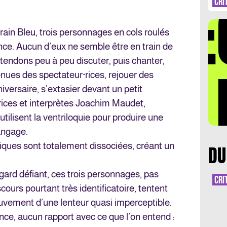
DÉ
FOI
CRI
rain Bleu, trois personnages en cols roulés
nce. Aucun d’eux ne semble être en train de
ntendons peu à peu discuter, puis chanter,
LA 
nues des spectateur·rices, rejouer des
iversaire, s’extasier devant un petit
rices et interprètes Joachim Maudet,
tilisent la ventriloquie pour produire une
angage.
iques sont totalement dissociées, créant un
DU
gard défiant, ces trois personnages, pas
CRI
cours pourtant très identificatoire, tentent
ouvement d’une lenteur quasi imperceptible.
ence, aucun rapport avec ce que l’on entend :