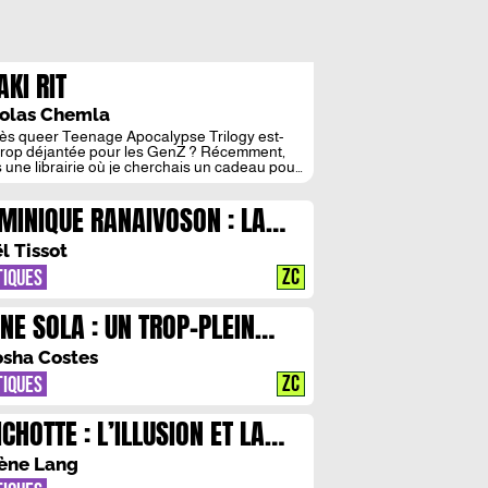
AKI RIT
olas Chemla
rès queer Teenage Apocalypse Trilogy est-
 trop déjantée pour les GenZ ? Récemment,
 une librairie où je cherchais un cadeau pour
amie, je me suis vu attaqué par la jeune
onsable de rayon, pour qui, de toute
MINIQUE RANAIVOSON : LA
ence, ma grosse barbe de bûcheron faisait de
l’incarnation du Mal-Mâle. Elle arborait toute
ESIE DE MADAGASCAR, LE
]
l Tissot
ANCAIS PAR-DELA LES OCEANS
ZC
TIQUES
ENE SOLA : UN TROP-PLEIN
NUTIEUX
osha Costes
ZC
TIQUES
CHOTTE : L’ILLUSION ET LA
CTION COMME PROFESSION DE
ène Lang