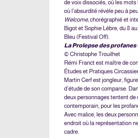
de voix dissociés, où les mots 
où l’absurdité révèle peu à pe
Welcome,
chorégraphié et in
Bigot et Sophie Lèbre, du 8 au 
Bleu (Festival Off).
La Prolepse des profanes
© Christophe Trouilhet
Rémi Franct est maître de conf
Études et Pratiques Circassie
Martin Cerf est jongleur, figu
d’étude de son comparse. Dans
deux personnages tentent de do
contemporain, pour les profa
Avec malice, les deux personna
endroit où la représentation ne
cadre.