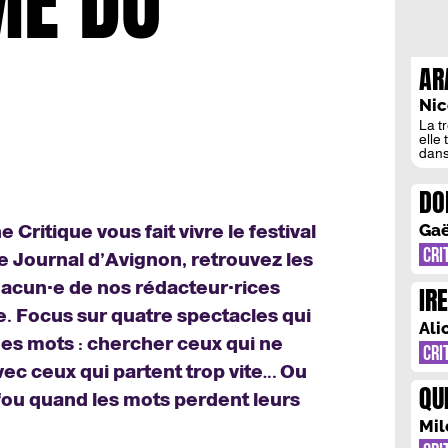
ME DU
AR
Nic
La t
elle
dans
une 
resp
DO
évid
moi 
PO
la […
Gaë
e Critique vous fait vivre le festival
FR
CRI
le Journal d’Avignon, retrouvez les
chacun·e de nos rédacteur·rices
IR
e. Focus sur quatre spectacles qui
MI
Ali
des mots : chercher ceux qui ne
CRI
avec ceux qui partent trop vite… Ou
QUI
ou quand les mots perdent leurs
FI
Mil