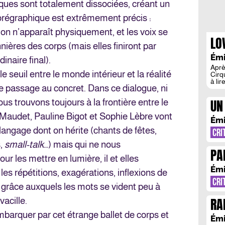
iques sont totalement dissociées, créant un
chorégraphique est extrêmement précis :
on n’apparaît physiquement, et les voix se
LO
nières des corps (mais elles finiront par
DE
Émi
inaire final).
Aprè
le seuil entre le monde intérieur et la réalité
Cirqu
à li
 le passage au concret. Dans ce dialogue, ni
spec
déc
UN
us trouvons toujours à la frontière entre le
de L
ici,
SE
m Maudet, Pauline Bigot et Sophie Lèbre vont
Émi
langage dont on hérite (chants de fêtes,
CRI
s,
small-talk
…) mais qui ne nous
PA
r les mettre en lumière, il et elles
Émi
 les répétitions, exagérations, inflexions de
CRI
 grâce auxquels les mots se vident peu à
RA
vacille.
RE
arquer par cet étrange ballet de corps et
Émi