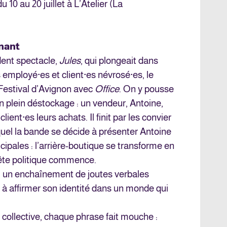
 10 au 20 juillet à L’Atelier (La
nant
dent spectacle,
Jules
, qui plongeait dans
s employé·es et client·es névrosé·es, le
 Festival d’Avignon avec
Office
. On y pousse
en plein déstockage : un vendeur, Antoine,
client·es leurs achats. Il finit par les convier
quel la bande se décide à présenter Antoine
ipales : l’arrière-boutique se transforme en
te politique commence.
e, un enchaînement de joutes verbales
à affirmer son identité dans un monde qui
 collective, chaque phrase fait mouche :