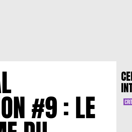
L
CE
IN
ON #9 : LE
CRI