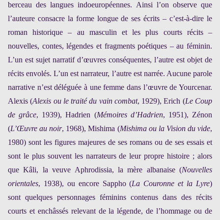
berceau des langues indoeuropéennes. Ainsi l’on observe que
l’auteure consacre la forme longue de ses écrits – c’est-à-dire le
roman historique – au masculin et les plus courts récits –
nouvelles, contes, légendes et fragments poétiques – au féminin.
L’un est sujet narratif d’œuvres conséquentes, l’autre est objet de
récits envolés. L’un est narrateur, l’autre est narrée. Aucune parole
narrative n’est déléguée à une femme dans l’œuvre de Yourcenar.
Alexis (
Alexis ou le traité du vain combat
, 1929), Erich (
Le Coup
de grâce
, 1939), Hadrien (
Mémoires d’Hadrien
, 1951), Zénon
(
L’Œuvre au noir
, 1968), Mishima (
Mishima ou la Vision du vide
,
1980) sont les figures majeures de ses romans ou de ses essais et
sont le plus souvent les narrateurs de leur propre histoire ; alors
que Kâli, la veuve Aphrodissia, la mère albanaise (
Nouvelles
orientales
, 1938), ou encore Sappho (
La Couronne et la Lyre
)
sont quelques personnages féminins contenus dans des récits
courts et enchâssés relevant de la légende, de l’hommage ou de