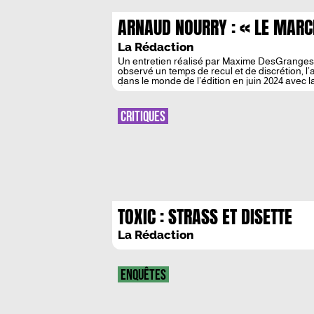
ARNAUD NOURRY : « LE MARCH
TRANSFORME. »
La Rédaction
Un entretien réalisé par Maxime DesGranges e
observé un temps de recul et de discrétion, 
dans le monde de l’édition en juin 2024 avec
Éditeurs. Alors que les […]
CRITIQUES
TOXIC : STRASS ET DISETTE
La Rédaction
ENQUÊTES