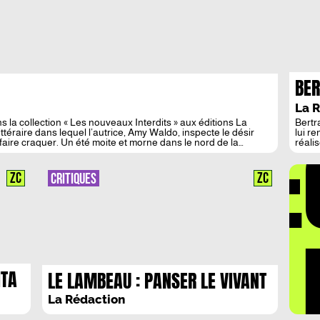
BER
PLU
La 
CIN
la collection « Les nouveaux Interdits » aux éditions La
Bertr
DÉ
téraire dans lequel l’autrice, Amy Waldo, inspecte le désir
lui r
 faire craquer. Un été moite et morne dans le nord de la
réali
Fête.
son a
activi
ZC
ZC
CRITIQUES
livré 
LA 
ITA
LE LAMBEAU : PANSER LE VIVANT
URE
La Rédaction