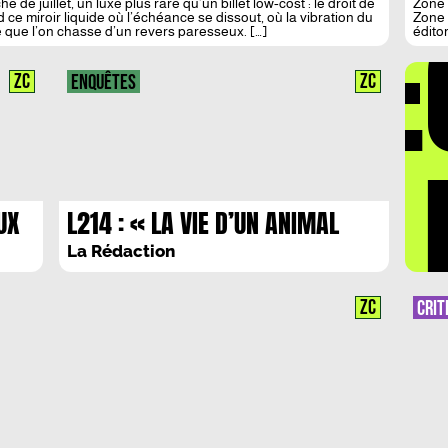
e de juillet, un luxe plus rare qu’un billet low‑cost : le droit de
Zone C
DÉ
 ce miroir liquide où l’échéance se dissout, où la vibration du
Zone 
que l’on chasse d’un revers paresseux. […]
édito
l’ambi
Plus 
voulo
ZC
ZC
ENQUÊTES
labor
aussi
LA 
UX
L214 : « LA VIE D’UN ANIMAL
VAUT PLUS QU’UN SANDWICH »
La Rédaction
ZC
CRIT