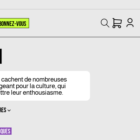
BONNEZ-VOUS
N
se cachent de nombreuses
nt pour la culture, qui
ttre leur enthousiasme.
RES
IQUES