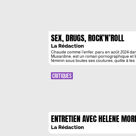
SEX, DRUGS, ROCK’N’ROLL
La Rédaction
Chaude comme l’enfer, paru en août 2024 dans 
Musardine, est un roman pornographique et lit
féminin sous toutes ses coutures, quitte à les
France. Entre le rouge […]
CRITIQUES
ENTRETIEN AVEC HELENE MOR
ET TOMOKO OONO : « L’ECRIT
La Rédaction
DE MURAKAMI EST