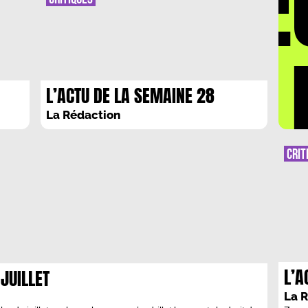
DÉ
passe
puise
LA 
L’ACTU DE LA SEMAINE 28
JUILLET-3 AOUT
La Rédaction
CRIT
L’A
JUILLET
JUI
La 