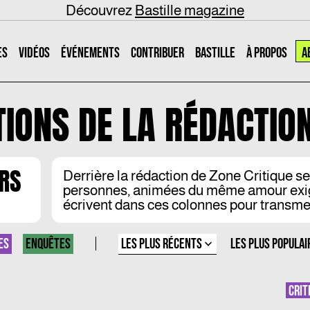
Découvrez
Bastille magazine
ES
VIDÉOS
ÉVÉNEMENTS
CONTRIBUER
BASTILLE
À PROPOS
A
TIONS DE
LA RÉDACTIO
URS
Derrière la rédaction de Zone Critique 
personnes, animées du même amour exigea
écrivent dans ces colonnes pour transme
LES PLUS RÉCENTS
ES
ENQUÊTES
LES PLUS POPULAI
CRIT