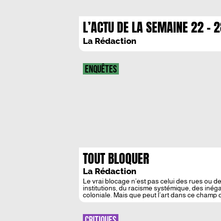
L’ACTU DE LA SEMAINE 22 – 
SEPTEMBRE
La Rédaction
ENQUÊTES
TOUT BLOQUER
La Rédaction
Le vrai blocage n’est pas celui des rues ou de
institutions, du racisme systémique, des inéga
coloniale. Mais que peut l’art dans ce champ d
responsabilité des écrivains, des artistes, […]
CRITIQUES