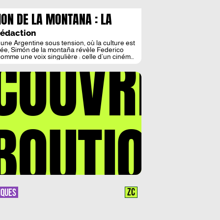
ON DE LA MONTANA : LA
DILLERE DES ONDES
Rédaction
une Argentine sous tension, où la culture est
COUVREZ
ée, Simón de la montaña révèle Federico
comme une voix singulière : celle d’un cinéma
naissance, en résistance. En suivant
ance de Simón, un jeune homme qui s’invente
lace parmi des personnes handicapées, le
rouille les frontières entre jeu et imposture
mieux […]
BOUTIQUE
ZC
IQUES