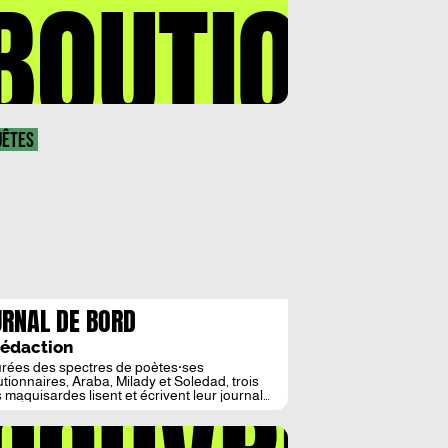
BOUTIQUE
UÊTES
RNAL DE BORD
Rédaction
rées des spectres de poètes·ses
utionnaires, Araba, Milady et Soledad, trois
 maquisardes lisent et écrivent leur journal
rd. À tour de rôle, chacune dépose un peu de
pensée-journée comme archives du futur –
its : La liberté c’est ce cours d’eauQui vient