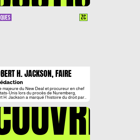
ZC
IQUES
BERT H. JACKSON, FAIRE
PAGNE POUR LA JUSTICE”
Rédaction
LIVIER BEAUVALLET ET YVES
e majeure du New Deal et procureur en chef
COUVREZ
tats-Unis lors du procès de Nuremberg,
NON: IMPERATIF,
t H. Jackson a marqué l’histoire du droit par
xigence d’impartialité et sa vision d’une
EGORIQUE
ce universelle. L’ouvrage d’Olivier Beauvallet
es Ternon montre comment sa posture
nait un véritable impératif moral à la manière
t : juger […]