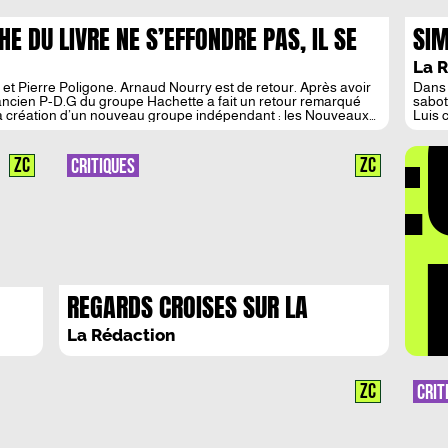
E DU LIVRE NE S’EFFONDRE PAS, IL SE
SIM
COR
La 
t Pierre Poligone. Arnaud Nourry est de retour. Après avoir
Dans 
DÉ
l’ancien P-D.G du groupe Hachette a fait un retour remarqué
sabot
 la création d’un nouveau groupe indépendant : les Nouveaux
Luis 
en re
l’err
une p
ZC
ZC
CRITIQUES
film b
pour 
LA 
REGARDS CROISES SUR LA
BERLINALE 2025
La Rédaction
ZC
CRIT