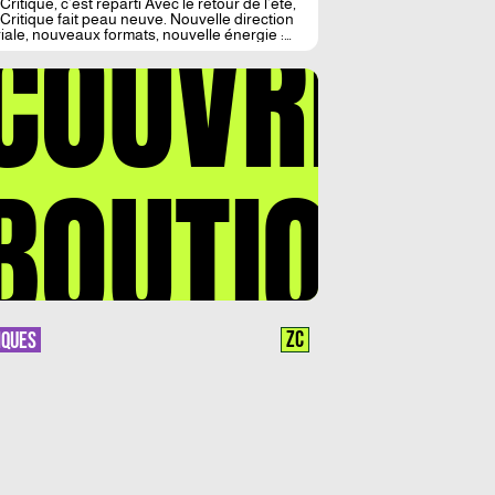
ritique, c’est reparti Avec le retour de l’été,
COUVREZ
Critique fait peau neuve. Nouvelle direction
riale, nouveaux formats, nouvelle énergie :
tion reste intacte, mais notre ligne s’affirme.
nette. Plus libre. Plus impertinente. Nous
ns faire de Zone Critique un véritable
atoire d’expérimentations littéraires, mais
 un espace attentif à toute la création […]
BOUTIQUE
ZC
IQUES