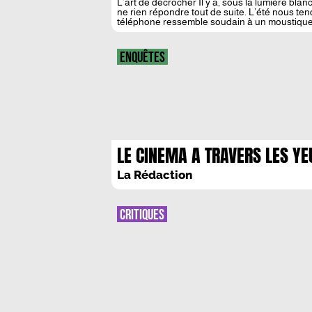
L’art de décrocher Il y a, sous la lumière blanch
ne rien répondre tout de suite. L’été nous tend
téléphone ressemble soudain à un moustique 
ENQUÊTES
LE CINEMA A TRAVERS LES YE
DE L’INCESTE
La Rédaction
CRITIQUES