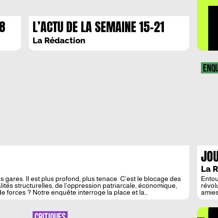
LA 
28
L’ACTU DE LA SEMAINE 15-21
SEPTEMBRE
La Rédaction
ENQ
JOU
La 
s gares. Il est plus profond, plus tenace. C’est le blocage des
Entou
lités structurelles, de l’oppression patriarcale, économique,
révol
e forces ? Notre enquête interroge la place et la
amies
de bo
leur 
extra
CRITIQUES