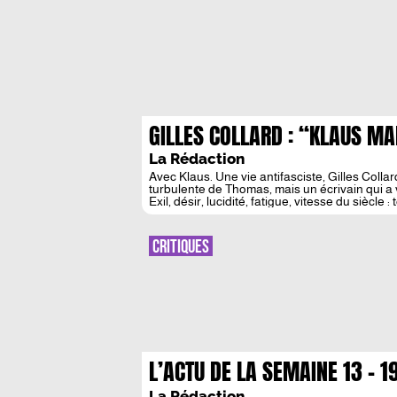
GILLES COLLARD : “KLAUS M
La Rédaction
Avec Klaus. Une vie antifasciste, Gilles Colla
turbulente de Thomas, mais un écrivain qui a v
Exil, désir, lucidité, fatigue, vitesse du siècle :
CRITIQUES
L’ACTU DE LA SEMAINE 13 – 1
OCTOBRE
La Rédaction