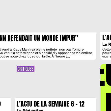
L’A
ANN DEFENDAIT UN MONDE IMPUR”
NO
La 
rd rend à Klaus Mann sa pleine netteté : non pas l’ombre
Cette
DÉ
u venir la catastrophe et a décidé d’y opposer sa vie entière.
pours
 tout se noue chez lui, et tout brûle. À l’heure […]
œuvre
décry
expos
intér
CRITIQUES
plong
illus
LA 
9
L’ACTU DE LA SEMAINE 6 – 12
OCTOBRE
La Rédaction