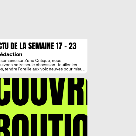
CTU DE LA SEMAINE 17 – 23
VEMBRE
Rédaction
 semaine sur Zone Critique, nous
COUVREZ
uivons notre seule obsession : fouiller les
s, tendre l’oreille aux voix neuves pour mieux
pter notre époque. Littérature, cinéma,
itions, créations : tout ce qui nous déplace
ieurement a sa place ici. Côté littérature, nous
eons dans un objet rare : la biographie
trée de Witold Gombrowicz publiée […]
BOUTIQUE