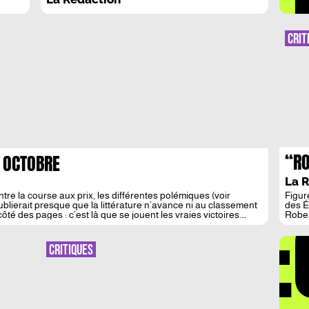
CRIT
“RO
4 OCTOBRE
CAM
La 
D’O
ntre la course aux prix, les différentes polémiques (voir
Figur
DÉ
oublierait presque que la littérature n’avance ni au classement
des É
TER
ôté des pages : c’est là que se jouent les vraies victoires.
Rober
son e
CAT
justi
et Yv
CRITIQUES
incar
de Kan