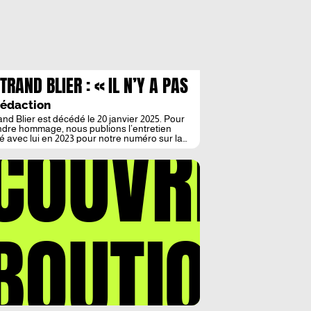
TRAND BLIER : « IL N’Y A PAS
S BEAU METIER QUE
Rédaction
EASTE ! »
and Blier est décédé le 20 janvier 2025. Pour
COUVREZ
endre hommage, nous publions l’entretien
sé avec lui en 2023 pour notre numéro sur la
 Bertrand Blier avait accepté de revenir sur
ctivité de réalisateur, étroitement liée à son
té d’auteur. Au fil de la conversation, il nous a
un regard rétrospectif […]
BOUTIQUE